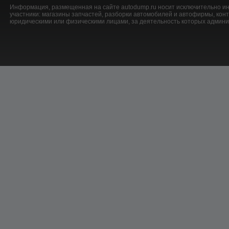
Информация, размещенная на сайте autodump.ru носит исключительно ин
участники: магазины запчастей, разборки автомобилей и автофирмы, ко
юридическими или физическими лицами, за деятельность которых админис