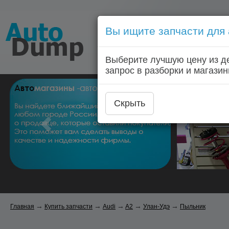
Вы ищите запчасти для
Голосовой запрос запчас
Выберите лучшую цену из д
Главная
Автозапчас
запрос в разборки и магазин
Скрыть
→
→
→
→
→
Главная
Купить запчасти
Audi
A2
Улан-Удэ
Пыльник