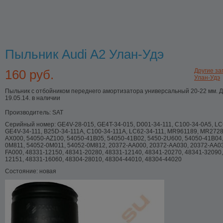
Пыльник Audi A2 Улан-Удэ
160 руб.
Другие зап
Улан-Удэ
Пыльник с отбойником переднего амортизатора универсальный 20-22 мм. Д
19.05.14. в наличии
Производитель:
SAT
Серийный номер:
GE4V-28-015, GE4T-34-015, D001-34-111, C100-34-0A5, LC
GE4V-34-111, B25D-34-111A, C100-34-111A, LC62-34-111, MR961189, MR272
AX000, 54050-AZ100, 54050-41B05, 54050-41B02, 5450-2U600, 54050-41B04
0M811, 54052-0M011, 54052-0M812, 20372-AA000, 20372-AA030, 20372-AA03
FA000, 48331-12150, 48341-20280, 48331-12140, 48341-20270, 48341-32090,
12151, 48331-16060, 48304-28010, 48304-44010, 48304-44020
Состояние:
новая