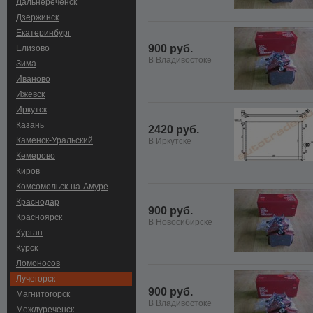
Дальнереченск
Дзержинск
Екатеринбург
900 руб.
Елизово
В Владивостоке
Зима
Иваново
Ижевск
Иркутск
Казань
2420 руб.
Каменск-Уральский
В Иркутске
Кемерово
Киров
Комсомольск-на-Амуре
Краснодар
900 руб.
Красноярск
В Новосибирске
Курган
Курск
Ломоносов
Лучегорск
900 руб.
Магнитогорск
В Владивостоке
Междуреченск