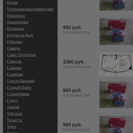
Пермь
Петропавловск-Камчатский
Приозерск
Прокопьевск
900 руб.
Пятигорск
В Владивостоке
Ростов-на-Дону
Рубцовск
Самара
Санкт-Петербург
Саратов
3360 руб.
В Новосибирске
Сахалин
Славянка
Спасск-Дальний
Старый Оскол
900 руб.
Стерлитамак
В Владивостоке
Сургут
Тамбов
Тобольск
Тольятти
900 руб.
Томск
В Новосибирске