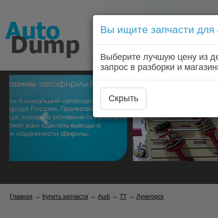
Вы ищите запчасти для
Голосовой запрос запчас
Выберите лучшую цену из д
Главная
Автозапчас
запрос в разборки и магазин
Скрыть
→
→
→
→
Главная
Купить запчасти
Audi
TT
Лучегорск