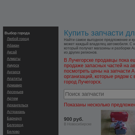
Купить запчасти дл
Выбор города
Любой город
Найти самое выгодное предложение и куп
может каждый владелец автомобиля. С н
Абакан
который получат магазины и разборки Au
Аксай
из других регионов.
Алматы
В Лучегорске продавцы пока е
продаже запасных частей на а
Амурск
посмотреть цены на запчасти A
Ангарск
организаций, которые рядом с 
Апатиты
город Лучегорск.
Армавир
Арсеньев
Артем
Показаны несколько предложен
Архангельск
Астрахань
Барнаул
900 руб.
В Новосибирске
Белгород
Белово