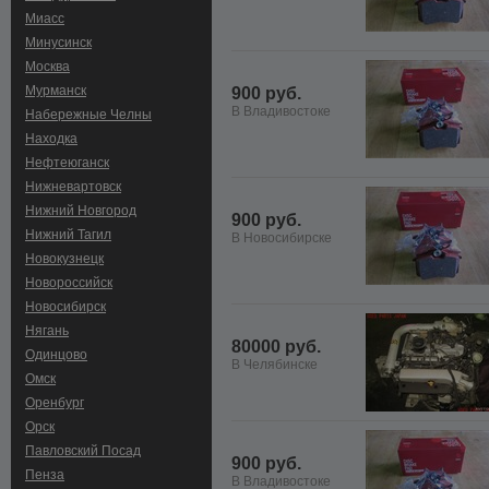
Миасс
Минусинск
Москва
Мурманск
900 руб.
В Владивостоке
Набережные Челны
Находка
Нефтеюганск
Нижневартовск
Нижний Новгород
900 руб.
Нижний Тагил
В Новосибирске
Новокузнецк
Новороссийск
Новосибирск
Нягань
80000 руб.
Одинцово
В Челябинске
Омск
Оренбург
Орск
Павловский Посад
900 руб.
Пенза
В Владивостоке