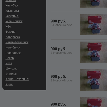
Тюмень
Улан-Удэ
Ульяновск
Уссурийск
900 руб.
Усть-Илимск
В Новосибирске
Уфа
Фокино
Хабаровск
Ханты-Мансийск
Челябинск
900 руб.
Черногорск
В Новосибирске
Чехов
Чита
Щелково
Энгельс
900 руб.
Южно-Сахалинск
В Новосибирске
Юрга
900 руб.