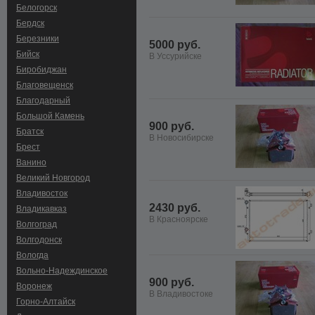
Белогорск
Бердск
Березники
5000 руб.
Бийск
В Уссурийске
Биробиджан
Благовещенск
Благодарный
Большой Камень
900 руб.
Братск
В Новосибирске
Брест
Ванино
Великий Новгород
Владивосток
2430 руб.
Владикавказ
В Красноярске
Волгоград
Волгодонск
Вологда
Вольно-Hадеждинское
900 руб.
Воронеж
В Владивостоке
Горно-Алтайск