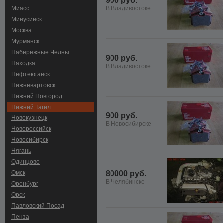
900 руб.
Миасс
В Владивостоке
Минусинск
Москва
Мурманск
Набережные Челны
900 руб.
Находка
В Владивостоке
Нефтеюганск
Нижневартовск
Нижний Новгород
Нижний Тагил
900 руб.
Новокузнецк
В Новосибирске
Новороссийск
Новосибирск
Нягань
Одинцово
Омск
80000 руб.
В Челябинске
Оренбург
Орск
Павловский Посад
Пенза