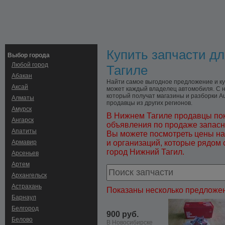
Купить запчасти дл
Выбор города
Любой город
Тагиле
Абакан
Найти самое выгодное предложение и куп
Аксай
может каждый владелец автомобиля. С н
который получат магазины и разборки Au
Алматы
продавцы из других регионов.
Амурск
В Нижнем Тагиле продавцы пок
Ангарск
объявления по продаже запасн
Апатиты
Вы можете посмотреть цены на
Армавир
и организаций, которые рядом 
город Нижний Тагил.
Арсеньев
Артем
Архангельск
Астрахань
Показаны несколько предложен
Барнаул
Белгород
900 руб.
Белово
В Новосибирске