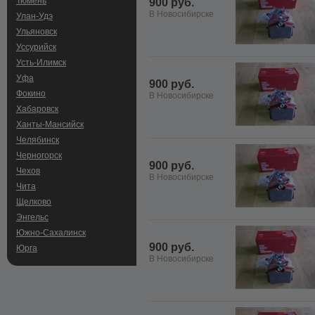
Тюмень
900 руб.
В Новосибирске
Улан-Удэ
Ульяновск
Уссурийск
Усть-Илимск
Уфа
900 руб.
Фокино
В Новосибирске
Хабаровск
Ханты-Мансийск
Челябинск
Черногорск
900 руб.
Чехов
В Новосибирске
Чита
Щелково
Энгельс
Южно-Сахалинск
900 руб.
Юрга
В Новосибирске