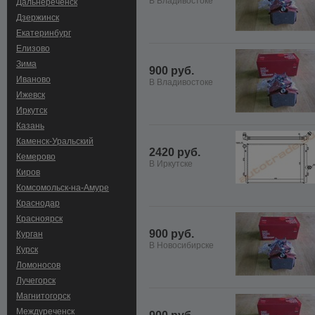
В Владивостоке
Дальнереченск
Дзержинск
Екатеринбург
Елизово
Зима
900 руб.
Иваново
В Владивостоке
Ижевск
Иркутск
Казань
Каменск-Уральский
2420 руб.
Кемерово
В Иркутске
Киров
Комсомольск-на-Амуре
Краснодар
Красноярск
900 руб.
Курган
В Новосибирске
Курск
Ломоносов
Лучегорск
Магнитогорск
Междуреченск