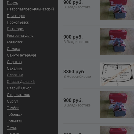
900 руб.
Пермь
В Владивостоке
Петропавловск-Камчатский
Приозерск
Прокопьевск
Пятигорск
Ростов-на-Дону
900 руб.
В Владивостоке
Рубцовск
Самара
Санкт-Петербург
Саратов
Сахалин
3360 руб.
Славянка
В Новосибирске
Спасск-Дальний
Старый Оскол
Стерлитамак
900 руб.
Сургут
В Владивостоке
Тамбов
Тобольск
Тольятти
Томск