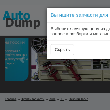
Вы ищите запчасти для
Голосовой запрос запчас
Выберите лучшую цену из д
Главная
Автозапчас
запрос в разборки и магазин
Скрыть
→
→
→
→
Главная
Купить запчасти
Audi
TT
Нижний Тагил