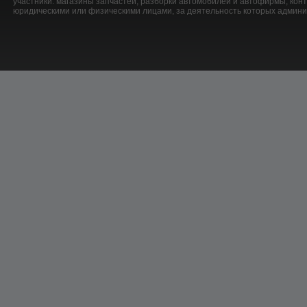
участники: магазины запчастей, разборки автомобилей и автофирмы, ко
юридическими или физическими лицами, за деятельность которых админис