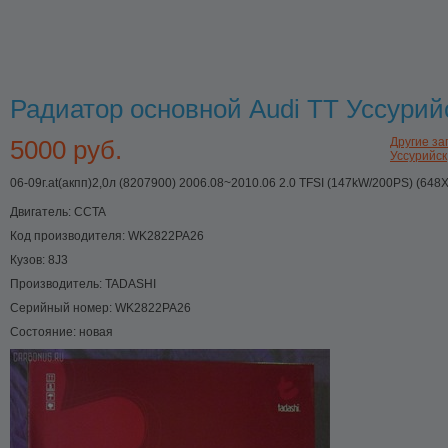
Радиатор основной Audi TT Уссурий
5000 руб.
Другие зап
Уссурийск
06-09г.at(акпп)2,0л (8207900) 2006.08~2010.06 2.0 TFSI (147kW/200PS) (64
Двигатель:
CCTA
Код производителя:
WK2822PA26
Кузов:
8J3
Производитель:
TADASHI
Серийный номер:
WK2822PA26
Состояние:
новая