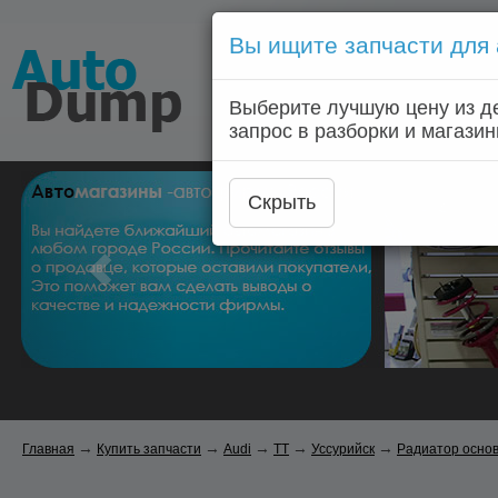
Вы ищите запчасти для
Голосовой запрос запчас
Выберите лучшую цену из д
Главная
Автозапчас
запрос в разборки и магазин
Скрыть
→
→
→
→
→
Главная
Купить запчасти
Audi
TT
Уссурийск
Радиатор осно