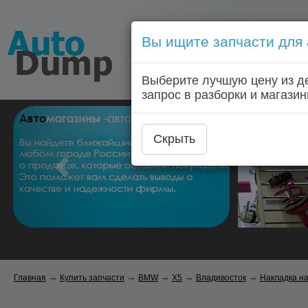
Вы ищите запчасти для
Голосовой запрос запчас
Выберите лучшую цену из д
Главная
Автозапчас
запрос в разборки и магазин
Скрыть
→
→
→
→
→
Главная
Купить запчасти
BMW
X5
Владивосток
Накладка на