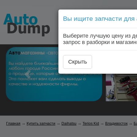
Вы ищите запчасти для
Голосовой запрос запчас
Выберите лучшую цену из д
Главная
Автозапчас
запрос в разборки и магазин
Скрыть
→
→
→
→
→
Главная
Купить запчасти
Daihatsu
Terios Kid
Владивосток
Б