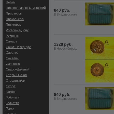
Пермь
Петропавловск-Камчатский
840 руб.
Приозерск
В Владивостоке
Прокопьевск
Пятигорск
Ростов-на-Дону
Рубцовск
Самара
1320 руб.
Санкт-Петербург
В Новосибирске
Саратов
Сахалин
Славянка
Спасск-Дальний
Старый Оскол
Стерлитамак
Сургут
Тамбов
840 руб.
Тобольск
В Владивостоке
Тольятти
Томск