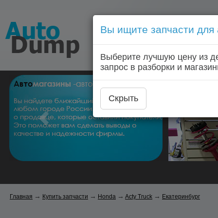
Вы ищите запчасти для
Голосовой запрос запчас
Выберите лучшую цену из д
Главная
Автозапчас
запрос в разборки и магазин
Скрыть
→
→
→
→
Главная
Купить запчасти
Honda
Acty Truck
Екатеринбург