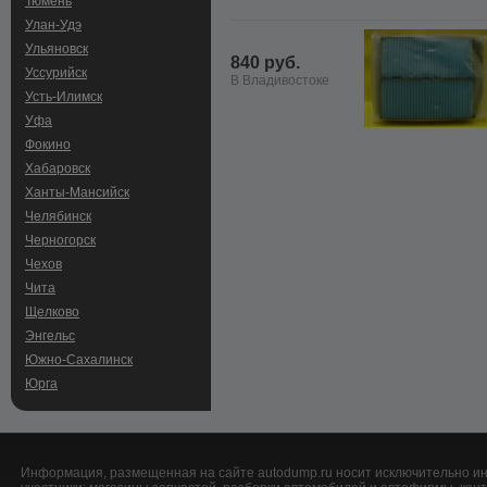
Тюмень
Улан-Удэ
Ульяновск
840 руб.
Уссурийск
В Владивостоке
Усть-Илимск
Уфа
Фокино
Хабаровск
Ханты-Мансийск
Челябинск
Черногорск
Чехов
Чита
Щелково
Энгельс
Южно-Сахалинск
Юрга
Информация, размещенная на сайте autodump.ru носит исключительно ин