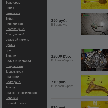
Белогорск
Бердск
Березники
Бийск
250 руб.
Биробиджан
В Барнауле
Благовещенск
Благодарный
Большой Камень
Братск
Брест
Ванино
12000 руб.
В Новосибирске
Великий Новгород
Владивосток
Владикавказ
Волгоград
710 руб.
Волгодонск
В Новосибирске
Вологда
Вольно-Hадеждинское
Воронеж
Горно-Алтайск
570 руб.