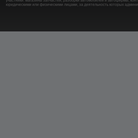
участники: магазины запчастей, разборки автомобилей и автофирмы, ко
юридическими или физическими лицами, за деятельность которых админис