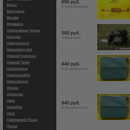
690 руб.
Миасс
В Новосибирске
Минусинск
Москва
Мурманск
Набережные Челны
500 руб.
Находка
В Барнауле
Нефтеюганск
Нижневартовск
Нижний Новгород
Нижний Тагил
840 руб.
Новокузнецк
В Владивостоке
Новороссийск
Новосибирск
Нягань
Одинцово
Омск
840 руб.
Оренбург
В Владивостоке
Орск
Павловский Посад
Пенза