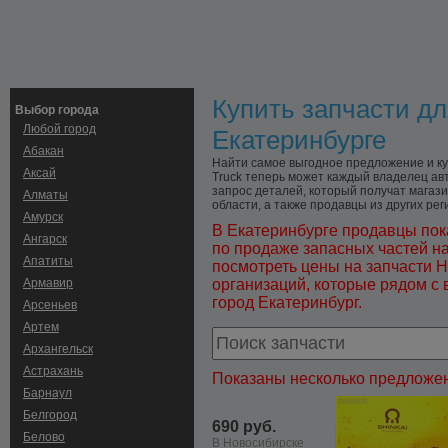
Купить запчасти дл
Выбор города
Любой город
Екатеринбурге
Абакан
Найти самое выгодное предложение и куп
Аксай
Truck теперь может каждый владелец ав
запрос деталей, который получат магази
Алматы
области, а также продавцы из других рег
Амурск
В Екатеринбурге продавцы пок
Ангарск
по продаже запасных частей н
Апатиты
посмотреть цены на запчасти H
Армавир
организаций, которые рядом с 
город Екатеринбург.
Арсеньев
Артем
Архангельск
Астрахань
Показаны несколько предложен
Барнаул
Белгород
690 руб.
Белово
В Новосибирске