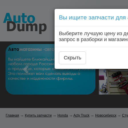
Вы ищите запчасти для
Голосовой запрос запчас
Выберите лучшую цену из д
Главная
Автозапчас
запрос в разборки и магазин
Скрыть
→
→
→
→
→
Главная
Купить запчасти
Honda
Acty Truck
Новосибирск
Сту