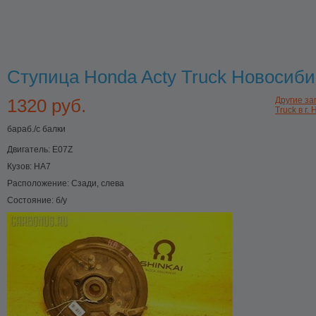
Ступица Honda Acty Truck Новосиби
1320 руб.
Другие за
Truck в г.
бараб./с балки
Двигатель:
E07Z
Кузов:
HA7
Расположение:
Сзади, слева
Состояние:
б/у