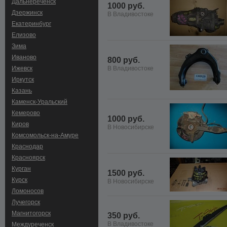
Дальнереченск
1000 руб.
Дзержинск
В Владивостоке
Екатеринбург
Елизово
Зима
Иваново
800 руб.
Ижевск
В Владивостоке
Иркутск
Казань
Каменск-Уральский
Кемерово
1000 руб.
Киров
В Новосибирске
Комсомольск-на-Амуре
Краснодар
Красноярск
Курган
1500 руб.
Курск
В Новосибирске
Ломоносов
Лучегорск
Магнитогорск
350 руб.
В Владивостоке
Междуреченск