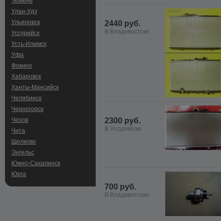
Тюмень
Улан-Удэ
Ульяновск
2440 руб.
В Владивостоке
Уссурийск
Усть-Илимск
Уфа
Фокино
Хабаровск
Ханты-Мансийск
Челябинск
Черногорск
Чехов
2300 руб.
В Уссурийске
Чита
Щелково
Энгельс
Южно-Сахалинск
Юрга
700 руб.
В Владивостоке