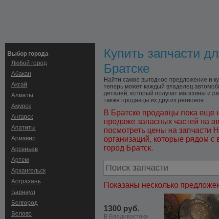
Купить запчасти дл
Выбор города
Любой город
Братске
Абакан
Найти самое выгодное предложение и куп
Аксай
теперь может каждый владелец автомоби
деталей, который получат магазины и раз
Алматы
также продавцы из других регионов.
Амурск
В Братске продавцы пока еще 
Ангарск
продаже запасных частей на а
Апатиты
посмотреть цены на запчасти H
Армавир
организаций, которые рядом с 
город Братск.
Арсеньев
Артем
Архангельск
Астрахань
Показаны несколько предложен
Барнаул
Белгород
1300 руб.
Белово
В Владивостоке