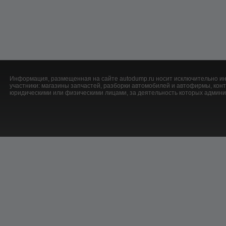
Информация, размещенная на сайте autodump.ru носит исключительно ин
участники: магазины запчастей, разборки автомобилей и автофирмы, ко
юридическими или физическими лицами, за деятельность которых админис