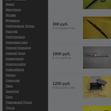
Миасс
Минусинск
Москва
Мурманск
300 руб.
Набережные Челны
В Владивостоке
Находка
Нефтеюганск
Нижневартовск
Нижний Новгород
Нижний Тагил
1800 руб.
В Уссурийске
Новокузнецк
Новороссийск
Новосибирск
Нягань
Одинцово
1200 руб.
Омск
В Владивостоке
Оренбург
Орск
Павловский Посад
Пенза