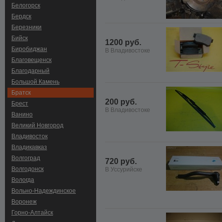
Белогорск
Бердск
Березники
Бийск
1200 руб.
Биробиджан
В Владивостоке
Благовещенск
Благодарный
Большой Камень
Братск
200 руб.
Брест
В Владивостоке
Ванино
Великий Новгород
Владивосток
Владикавказ
Волгоград
720 руб.
Волгодонск
В Уссурийске
Вологда
Вольно-Hадеждинское
Воронеж
Горно-Алтайск