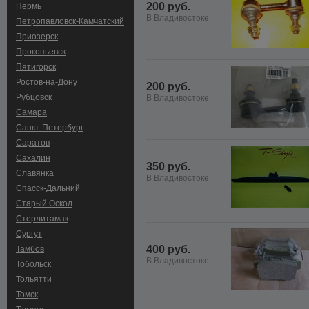
200 руб.
Пермь
В Владивостоке
Петропавловск-Камчатский
Приозерск
Прокопьевск
Пятигорск
Ростов-на-Дону
200 руб.
Рубцовск
В Владивостоке
Самара
Санкт-Петербург
Саратов
Сахалин
350 руб.
Славянка
В Владивостоке
Спасск-Дальний
Старый Оскол
Стерлитамак
Сургут
400 руб.
Тамбов
В Владивостоке
Тобольск
Тольятти
Томск