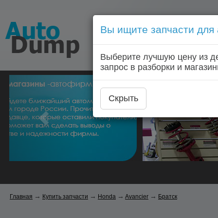
Вы ищите запчасти для
Голосовой запрос запчас
Выберите лучшую цену из д
Главная
Автозапчас
запрос в разборки и магазин
Скрыть
→
→
→
→
Главная
Купить запчасти
Honda
Avancier
Братск