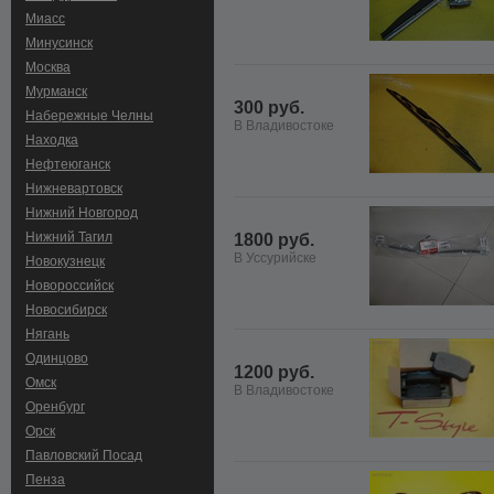
Миасс
Минусинск
Москва
Мурманск
300 руб.
Набережные Челны
В Владивостоке
Находка
Нефтеюганск
Нижневартовск
Нижний Новгород
Нижний Тагил
1800 руб.
В Уссурийске
Новокузнецк
Новороссийск
Новосибирск
Нягань
Одинцово
1200 руб.
Омск
В Владивостоке
Оренбург
Орск
Павловский Посад
Пенза