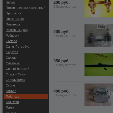
200 руб.
Пермь
В Владивостоке
Петропавловск-Камчатский
Приозерск
Прокопьевск
Пятигорск
Ростов-на-Дону
200 руб.
Рубцовск
В Владивостоке
Самара
Санкт-Петербург
Саратов
Сахалин
350 руб.
Славянка
В Владивостоке
Спасск-Дальний
Старый Оскол
Стерлитамак
Сургут
400 руб.
Тамбов
В Владивостоке
Тобольск
Тольятти
Томск