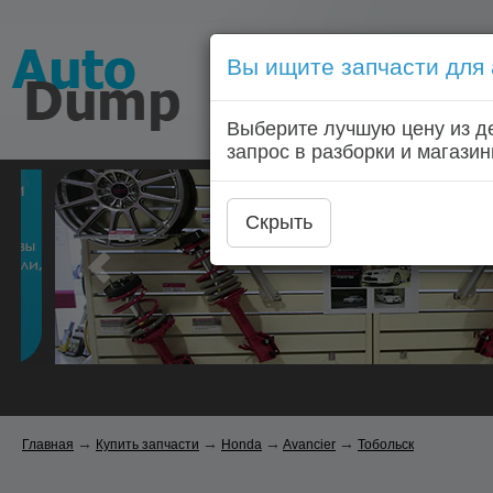
Вы ищите запчасти для
Голосовой запрос запчас
Выберите лучшую цену из д
Главная
Автозапчас
запрос в разборки и магазин
Скрыть
→
→
→
→
Главная
Купить запчасти
Honda
Avancier
Тобольск