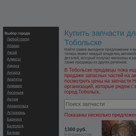
Купить запчасти дл
Выбор города
Любой город
Тобольске
Абакан
Найти самое выгодное предложение и куп
Аксай
теперь может каждый владелец автомоби
деталей, который получат магазины и раз
Алматы
также продавцы из других регионов.
Амурск
В Тобольске продавцы пока ещ
Ангарск
продаже запасных частей на а
Апатиты
посмотреть цены на запчасти H
Армавир
организаций, которые рядом с 
город Тобольск.
Арсеньев
Артем
Архангельск
Астрахань
Показаны несколько предложен
Барнаул
Белгород
1300 руб.
Белово
В Владивостоке