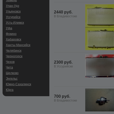
Тюмень
Улан-Удэ
Ульяновск
2440 руб.
В Владивостоке
Уссурийск
Усть-Илимск
Уфа
Фокино
Хабаровск
Ханты-Мансийск
Челябинск
Черногорск
Чехов
2300 руб.
В Уссурийске
Чита
Щелково
Энгельс
Южно-Сахалинск
Юрга
700 руб.
В Владивостоке