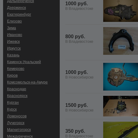
Дальнереченск
1000 руб.
Дзержинск
В Владивостоке
Екатеринбург
Елизово
Зима
Иваново
800 руб.
Ижевск
В Владивостоке
Иркутск
Казань
Каменск-Уральский
Кемерово
1000 руб.
Киров
В Новосибирске
Комсомольск-на-Амуре
Краснодар
Красноярск
Курган
1500 руб.
Курск
В Новосибирске
Ломоносов
Лучегорск
Магнитогорск
350 руб.
В Владивостоке
Междуреченск