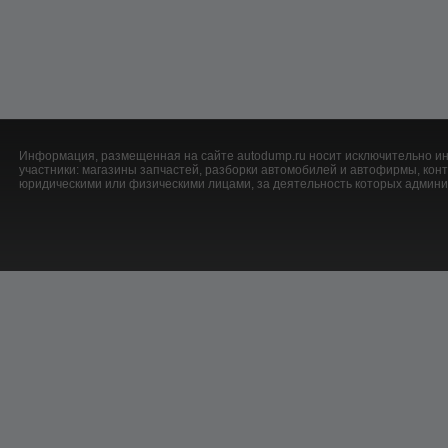
Информация, размещенная на сайте autodump.ru носит исключительно ин
участники: магазины запчастей, разборки автомобилей и автофирмы, ко
юридическими или физическими лицами, за деятельность которых админис