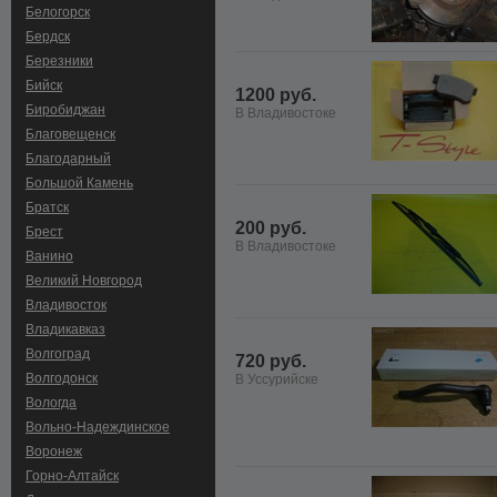
Белогорск
Бердск
Березники
Бийск
1200 руб.
Биробиджан
В Владивостоке
Благовещенск
Благодарный
Большой Камень
Братск
200 руб.
Брест
В Владивостоке
Ванино
Великий Новгород
Владивосток
Владикавказ
Волгоград
720 руб.
Волгодонск
В Уссурийске
Вологда
Вольно-Hадеждинское
Воронеж
Горно-Алтайск