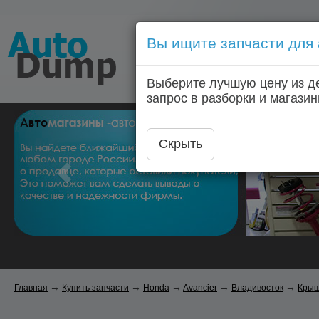
Вы ищите запчасти для
Голосовой запрос запчас
Выберите лучшую цену из д
Главная
Автозапчас
запрос в разборки и магазин
Скрыть
→
→
→
→
→
Главная
Купить запчасти
Honda
Avancier
Владивосток
Крыш