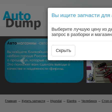
Вы ищите запчасти для
Голосовой запрос запчас
Выберите лучшую цену из д
Главная
Автозапчас
запрос в разборки и магазин
Скрыть
→
→
→
→
→
Главная
Купить запчасти
Hyundai
Elantra
Челябинск
Стоп-с