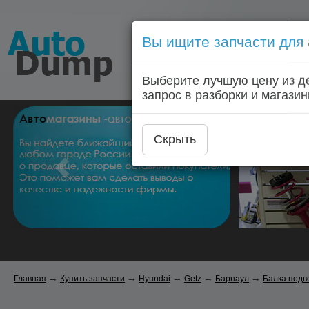
Вы ищите запчасти для
Голосовой запрос запчас
Выберите лучшую цену из д
Главная
Автозапчас
запрос в разборки и магазин
Скрыть
→
→
→
→
→
Главная
Купить запчасти
Hyundai
Getz
Барнаул
Балка подв