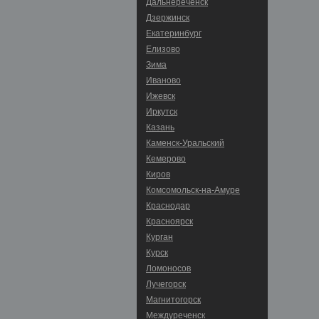
Дальнереченск
Дзержинск
Екатеринбург
Елизово
Зима
Иваново
Ижевск
Иркутск
Казань
Каменск-Уральский
Кемерово
Киров
Комсомольск-на-Амуре
Краснодар
Красноярск
Курган
Курск
Ломоносов
Лучегорск
Магнитогорск
Междуреченск