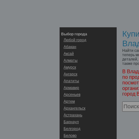
Купи
Выбор города
Любой город
Вла
Абакан
Найти са
Аксай
теперь м
деталей,
Алматы
также пр
Амурск
В Влад
Ангарск
по про
Апатиты
посмот
Армавир
органи
город 
Арсеньев
Артем
Архангельск
Астрахань
Барнаул
Белгород
Белово