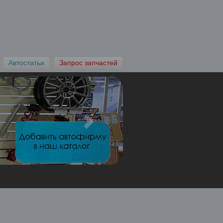
×
 один
Автостатьи
Запрос запчастей
астей