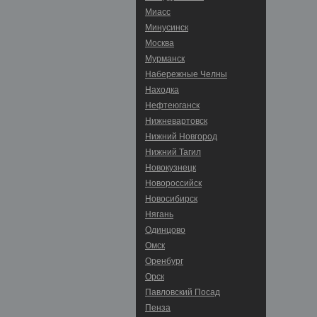
Миасс
Минусинск
Москва
Мурманск
Набережные Челны
Находка
Нефтеюганск
Нижневартовск
Нижний Новгород
Нижний Тагил
Новокузнецк
Новороссийск
Новосибирск
Нягань
Одинцово
Омск
Оренбург
Орск
Павловский Посад
Пенза