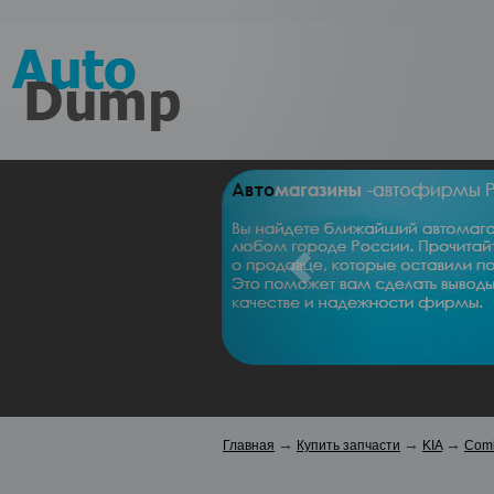
Вы ищ
Выбери
запрос
Скры
→
→
→
Главная
Купить запчасти
KIA
Com