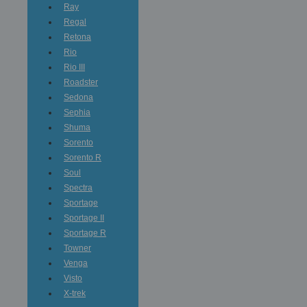
Ray
Regal
Retona
Rio
Rio III
Roadster
Sedona
Sephia
Shuma
Sorento
Sorento R
Soul
Spectra
Sportage
Sportage II
Sportage R
Towner
Venga
Visto
X-trek