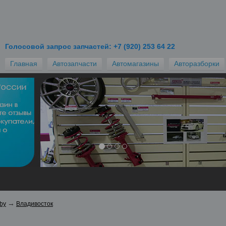
ите запчасти для автомобиля?
Голосовой запрос запчастей: +7 (920) 253 64 22
те лучшую цену из десятков предложений, отправив
Главная
Автозапчасти
Автомагазины
Авторазборки
 в разборки и магазины.
ть
Запрос запч
→
by
Владивосток