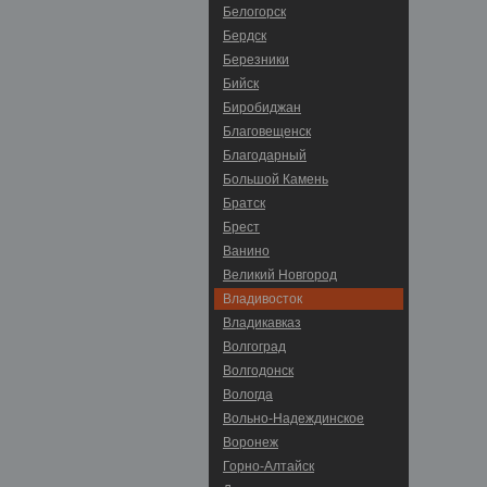
Белогорск
Бердск
Березники
Бийск
Биробиджан
Благовещенск
Благодарный
Большой Камень
Братск
Брест
Ванино
Великий Новгород
Владивосток
Владикавказ
Волгоград
Волгодонск
Вологда
Вольно-Hадеждинское
Воронеж
Горно-Алтайск