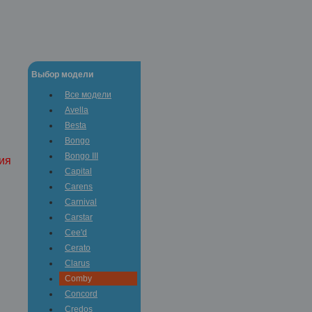
Выбор модели
Все модели
Avella
Besta
Bongo
Bongo III
ия
Capital
Carens
Carnival
Carstar
Cee'd
Cerato
Clarus
Comby
Concord
Credos