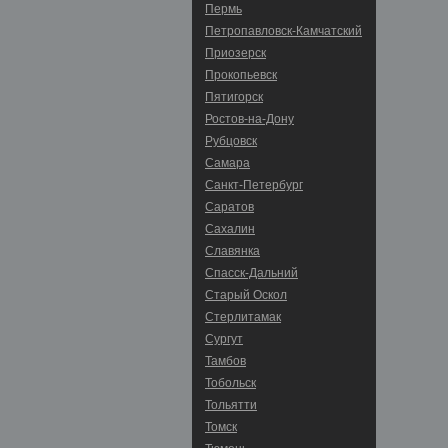
Пермь
Петропавловск-Камчатский
Приозерск
Прокопьевск
Пятигорск
Ростов-на-Дону
Рубцовск
Самара
Санкт-Петербург
Саратов
Сахалин
Славянка
Спасск-Дальний
Старый Оскол
Стерлитамак
Сургут
Тамбов
Тобольск
Тольятти
Томск