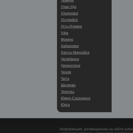
Тюмень
Улан-Удэ
Ульяновск
Уссурийск
Усть-Илимск
Уфа
Фокино
Хабаровск
Ханты-Мансийск
Челябинск
Черногорск
Чехов
Чита
Щелково
Энгельс
Южно-Сахалинск
Юрга
Информация, размещенная на сайте autodu