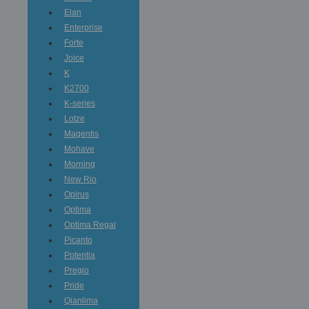
Elan
Enterprise
Forte
Joice
K
K2700
K-series
Lotze
Magentis
Mohave
Morning
New Rio
Opirus
Optima
Optima Regal
Picanto
Potentia
Pregio
Pride
Qianlima