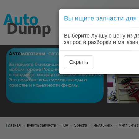
Вы ищите запчасти для
Голосовой запрос запчас
Выберите лучшую цену из д
Главная
Автозапчас
запрос в разборки и магазин
Скрыть
→
→
→
→
→
Главная
Купить запчасти
KIA
Spectra
Челябинск
Мкпп 5-ти с