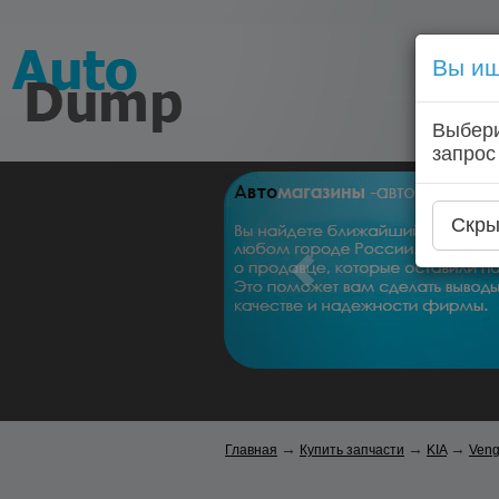
Вы ищ
Выбери
запрос
Скры
→
→
→
Главная
Купить запчасти
KIA
Ven