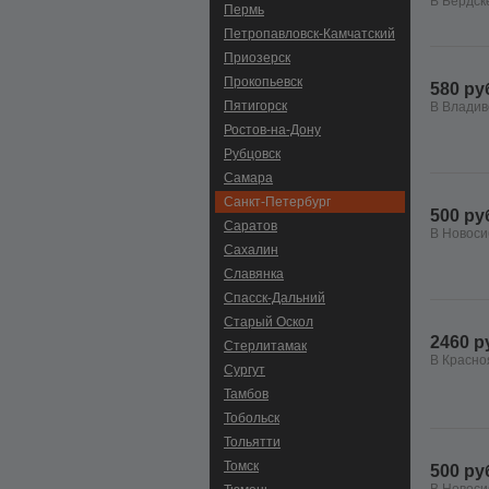
В Бердск
Пермь
Петропавловск-Камчатский
Приозерск
Прокопьевск
580 ру
Пятигорск
В Владив
Ростов-на-Дону
Рубцовск
Самара
Санкт-Петербург
500 ру
Саратов
В Новоси
Сахалин
Славянка
Спасск-Дальний
Старый Оскол
2460 р
Стерлитамак
В Красно
Сургут
Тамбов
Тобольск
Тольятти
Томск
500 ру