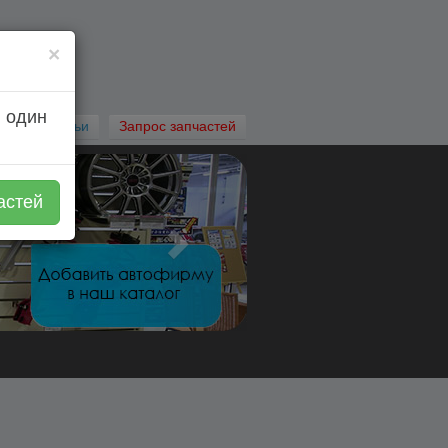
×
 один
Автостатьи
Запрос запчастей
астей