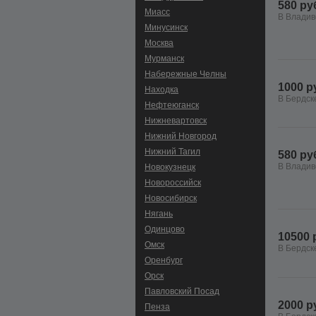
580 ру
Миасс
В Владив
Минусинск
Москва
Мурманск
Набережные Челны
1000 р
Находка
В Бердск
Нефтеюганск
Нижневартовск
Нижний Новгород
Нижний Тагил
580 ру
В Владив
Новокузнецк
Новороссийск
Новосибирск
Нягань
Одинцово
10500 
Омск
В Бердск
Оренбург
Орск
Павловский Посад
2000 р
Пенза