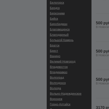
Белогорск
Бердск
Березники
Бийск
500 ру
Биробиджан
В Новоси
Благовещенск
Благодарный
Большой Камень
Братск
Брест
500 ру
В Новоси
Ванино
Великий Новгород
Владивосток
Владикавказ
Волгоград
500 ру
Волгодонск
В Новоси
Вологда
Вольно-Hадеждинское
Воронеж
Горно-Алтайск
3170 р