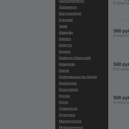
Дальнереченск
В Иркутс
Дзержинск
Екатеринбург
Елизово
Зима
500 ру
Иваново
В Новоси
Ижевск
Иркутск
Казань
Каменск-Уральский
500 ру
Кемерово
В Владив
Киров
Комсомольск-на-Амуре
Краснодар
Красноярск
Курган
500 ру
Курск
В Новоси
Ломоносов
Лучегорск
Магнитогорск
Междуреченск