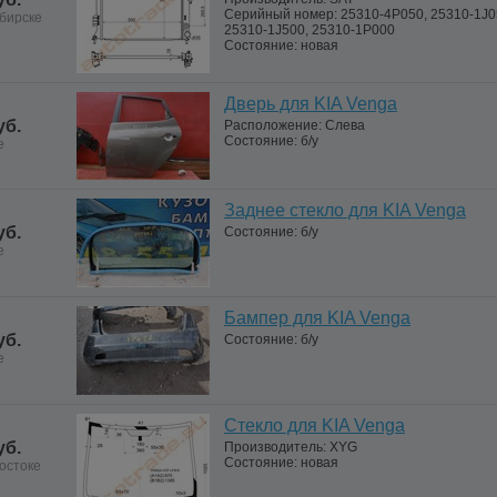
Серийный номер:
25310-4P050, 25310-1J0
бирске
25310-1J500, 25310-1P000
Состояние:
новая
Дверь для KIA Venga
уб.
Расположение:
Слева
Состояние:
б/у
е
Заднее стекло для KIA Venga
уб.
Состояние:
б/у
е
Бампер для KIA Venga
уб.
Состояние:
б/у
е
Стекло для KIA Venga
уб.
Производитель:
XYG
Состояние:
новая
остоке