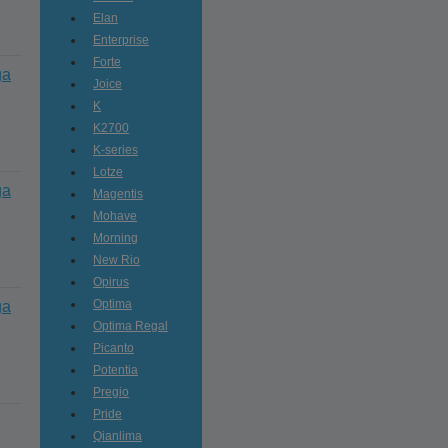
Elan
Enterprise
Forte
ga
Joice
K
K2700
K-series
Lotze
ga
Magentis
Mohave
Morning
New Rio
Opirus
Optima
ga
Optima Regal
Picanto
Potentia
Pregio
Pride
Qianlima