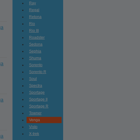
Ray
Regal
Retona
Rio
ga
Rio III
Roadster
Sedona
Sephia
Shuma
ga
Sorento
Sorento R
Soul
Spectra
Sportage
ga
Sportage II
Sportage R
Towner
Venga
Visto
X-trek
ga