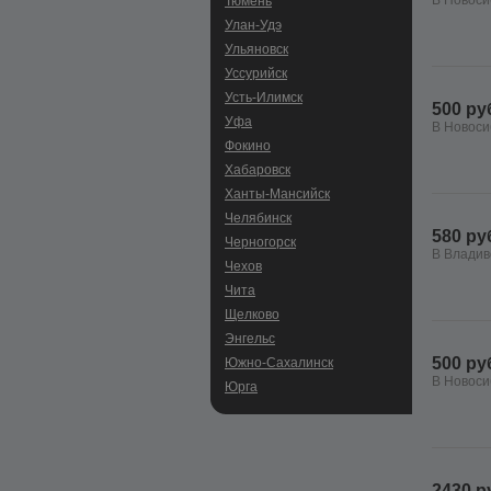
В Новоси
Тюмень
Улан-Удэ
Ульяновск
Уссурийск
Усть-Илимск
500 ру
Уфа
В Новоси
Фокино
Хабаровск
Ханты-Мансийск
Челябинск
580 ру
Черногорск
В Владив
Чехов
Чита
Щелково
Энгельс
500 ру
Южно-Сахалинск
В Новоси
Юрга
2430 р