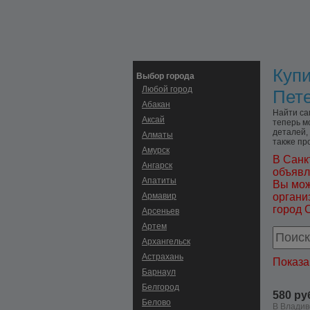
Купи
Выбор города
Любой город
Пете
Абакан
Найти са
Аксай
теперь м
деталей,
Алматы
также пр
Амурск
В Санк
Ангарск
объявл
Апатиты
Вы мож
Армавир
органи
город 
Арсеньев
Артем
Архангельск
Астрахань
Показа
Барнаул
Белгород
580 ру
Белово
В Владив