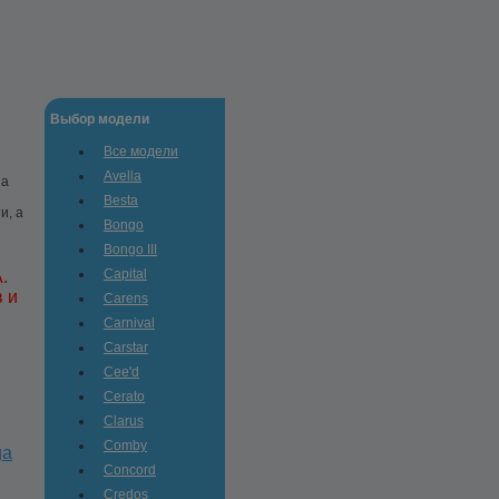
Выбор модели
Все модели
Avella
ga
Besta
и, а
Bongo
Bongo III
Capital
.
 и
Carens
Carnival
Carstar
Cee'd
Cerato
Clarus
Comby
ga
Concord
Credos