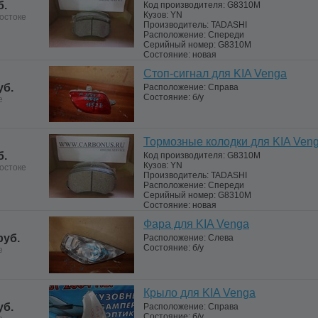
б.
Код производителя:
G8310M
Кузов:
YN
остоке
Производитель:
TADASHI
Расположение:
Спереди
Серийный номер:
G8310M
Состояние:
новая
Стоп-сигнал для KIA Venga
уб.
Расположение:
Справа
Состояние:
б/у
е
Тормозные колодки для KIA Ven
б.
Код производителя:
G8310M
Кузов:
YN
остоке
Производитель:
TADASHI
Расположение:
Спереди
Серийный номер:
G8310M
Состояние:
новая
Фара для KIA Venga
руб.
Расположение:
Слева
Состояние:
б/у
е
Крыло для KIA Venga
уб.
Расположение:
Справа
Состояние:
б/у