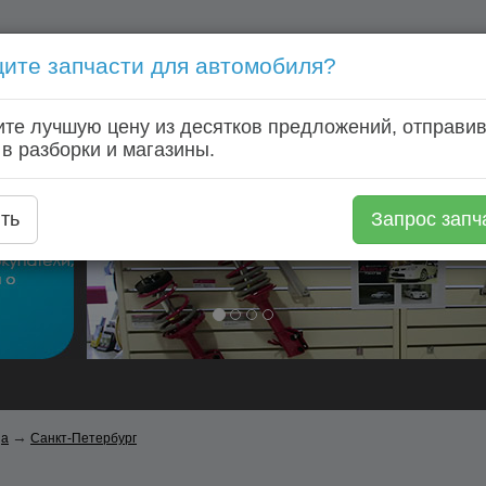
ите запчасти для автомобиля?
Голосовой запрос запчастей: +7 (920) 253 64 22
те лучшую цену из десятков предложений, отправив
Главная
Автозапчасти
Автомагазины
Авторазборки
 в разборки и магазины.
ть
Запрос запч
→
ga
Санкт-Петербург