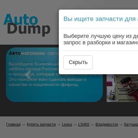
Вы ищите запчасти для
Голосовой запрос запчас
Выберите лучшую цену из д
Главная
Автозапчас
запрос в разборки и магазин
Скрыть
→
→
→
→
→
Главная
Купить запчасти
Lexus
LS460
Владивосток
Катушк