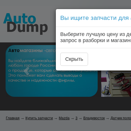
Вы ищите запчасти для
Голосовой запрос запчас
Выберите лучшую цену из д
Главная
Автозапчас
запрос в разборки и магазин
Скрыть
→
→
→
→
→
Главная
Купить запчасти
Mazda
3
Владивосток
Датчик пол