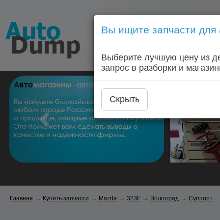
Вы ищите запчасти для
Голосовой запрос запчас
Выберите лучшую цену из д
Главная
Автозапчас
запрос в разборки и магазин
Скрыть
→
→
→
→
→
Главная
Купить запчасти
Mazda
323F
Волгоград
Суппорт