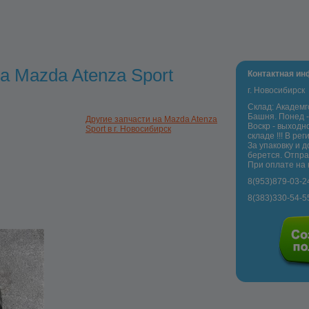
а Mazda Atenza Sport
Контактная и
г. Новосибирск
Склад: Академг
Башня. Понед -
Другие запчасти на Mazda Atenza
Воскр - выходно
Sport в г. Новосибирск
складе !!! В р
За упаковку и д
берется. Отпра
При оплате на 
8(953)879-03-2
8(383)330-54-5