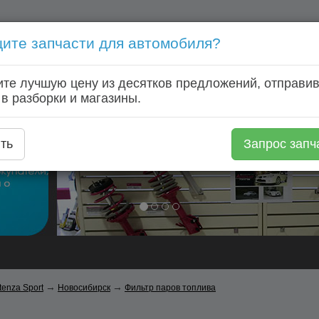
ите запчасти для автомобиля?
Голосовой запрос запчастей: +7 (920) 253 64 22
те лучшую цену из десятков предложений, отправив
Главная
Автозапчасти
Автомагазины
Авторазборки
 в разборки и магазины.
ть
Запрос запч
→
→
tenza Sport
Новосибирск
Фильтр паров топлива