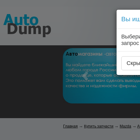
Вы ищ
Выбери
запрос
Скры
→
→
→
Главная
Купить запчасти
Mazda
A