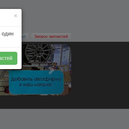
×
 один
Автостатьи
Запрос запчастей
астей