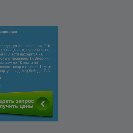
нформация
ородок, ул.Ионосферная, ГСК
 Пятница 9-18, Суббота 9-14,
й !!! Зчасти находятся на
егионы отправляем ТК Энергия.
оставку до ТК плата не
вляем товар в течении 1 суток.
карту - владелец Лебедев В.А.
4
5