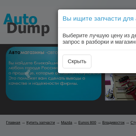
Вы ищите запчасти для
Голосовой запрос запчас
Выберите лучшую цену из д
Главная
Автозапчас
запрос в разборки и магазин
Скрыть
→
→
→
→
→
Главная
Купить запчасти
Mazda
Eunos 800
Владивосток
Ст