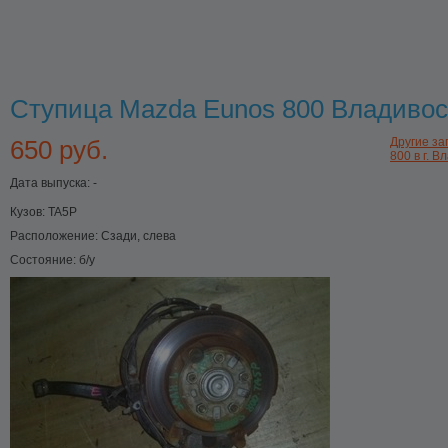
Ступица Mazda Eunos 800 Владивос
650 руб.
Другие за
800 в г. В
Дата выпуска: -
Кузов:
TA5P
Расположение:
Сзади, слева
Состояние:
б/у