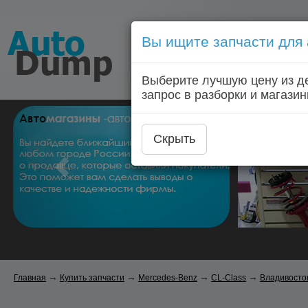
Вы ищите запчасти для
Голосовой запрос запчас
Выберите лучшую цену из д
Главная
Автозапчас
запрос в разборки и магазин
Скрыть
→
→
→
→
Главная
Купить запчасти
Mercedes-Benz
CL-Class
Владивосто