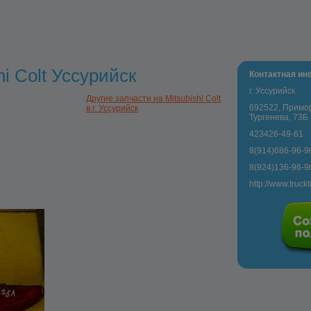
hi Colt Уссурийск
Контактная и
г. Уссурийск
Другие запчасти на Mitsubishi Colt
692522, Приморс
в г. Уссурийск
Тургенева, 73Б
423426-49-61
8(914)686-96-9
8(924)136-96-9
http://www.truck