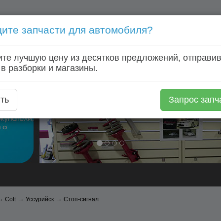
ите запчасти для автомобиля?
Голосовой запрос запчастей: +7 (920) 253 64 22
те лучшую цену из десятков предложений, отправив
Главная
Автозапчасти
Автомагазины
Авторазборки
 в разборки и магазины.
ть
Запрос запч
→
→
→
Colt
Уссурийск
Стоп-сигнал