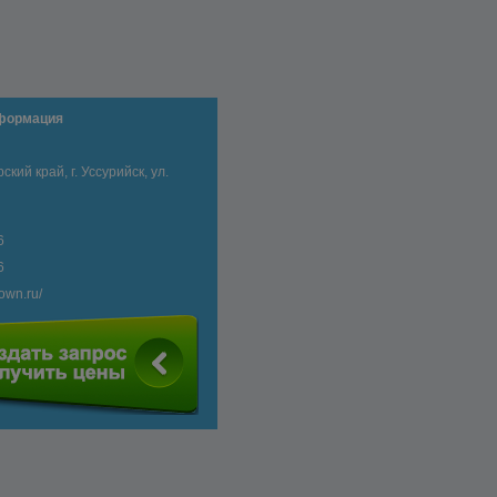
нформация
кий край, г. Уссурийск, ул.
6
6
town.ru/