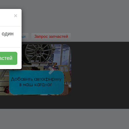
×
 один
Автостатьи
Запрос запчастей
астей