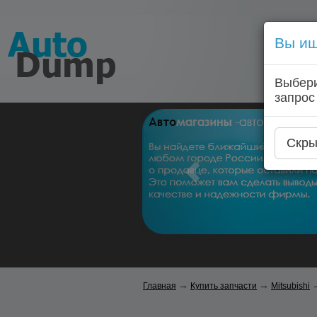
Вы ищ
Выбери
запрос
Скры
→
→
Главная
Купить запчасти
Mitsubishi