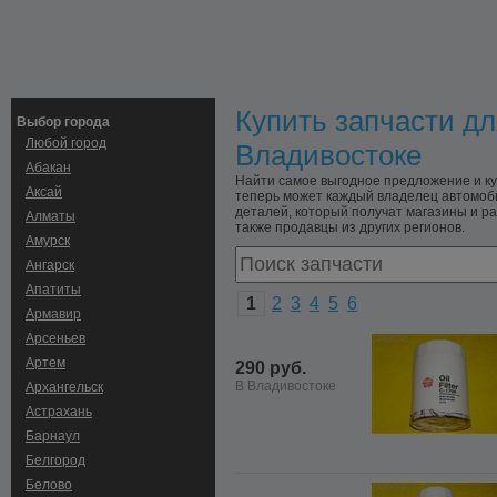
Купить запчасти дл
Выбор города
Любой город
Владивостоке
Абакан
Найти самое выгодное предложение и ку
Аксай
теперь может каждый владелец автомоби
деталей, который получат магазины и ра
Алматы
также продавцы из других регионов.
Амурск
Ангарск
Апатиты
1
2
3
4
5
6
Армавир
Арсеньев
Артем
290 руб.
В Владивостоке
Архангельск
Астрахань
Барнаул
Белгород
Белово