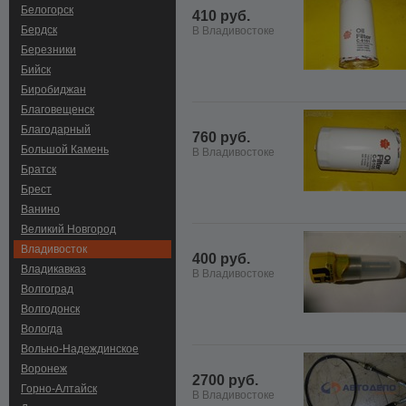
Белогорск
410 руб.
Бердск
В Владивостоке
Березники
Бийск
Биробиджан
Благовещенск
Благодарный
760 руб.
Большой Камень
В Владивостоке
Братск
Брест
Ванино
Великий Новгород
Владивосток
400 руб.
Владикавказ
В Владивостоке
Волгоград
Волгодонск
Вологда
Вольно-Hадеждинское
Воронеж
2700 руб.
Горно-Алтайск
В Владивостоке