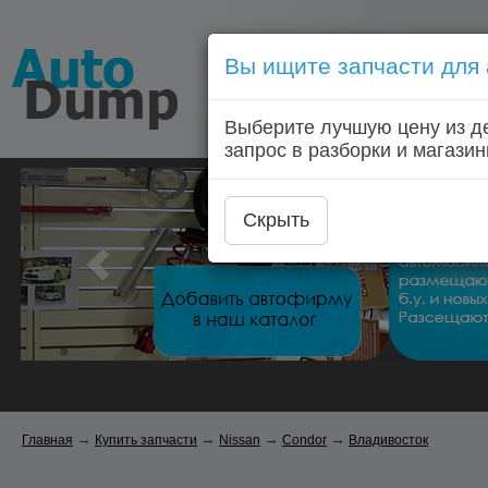
Вы ищите запчасти для
Голосовой запрос запчас
Выберите лучшую цену из д
Главная
Автозапчас
запрос в разборки и магазин
Скрыть
→
→
→
→
Главная
Купить запчасти
Nissan
Condor
Владивосток