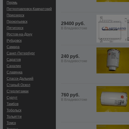
Пермь
Петропавловск-Камчатский
Приозерск
Прокопьевск
29400 руб.
Пятигорск
В Владивостоке
Ростов-на-Дону
Рубцовск
Самара
Санкт-Петербург
240 руб.
Саратов
В Владивостоке
Сахалин
Славянка
Спасск-Дальний
Старый Оскол
Стерлитамак
760 руб.
Сургут
В Владивостоке
Тамбов
Тобольск
Тольятти
Томск