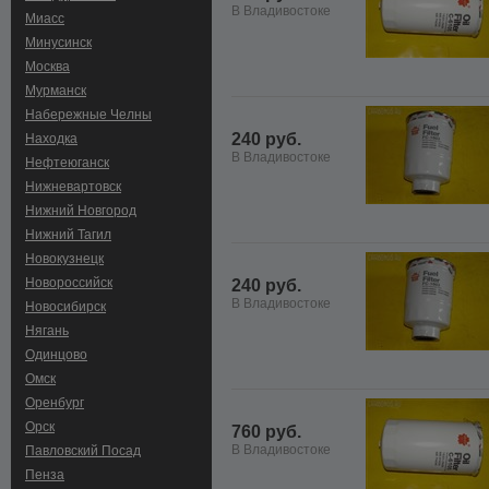
В Владивостоке
Миасс
Минусинск
Москва
Мурманск
Набережные Челны
240 руб.
Находка
В Владивостоке
Нефтеюганск
Нижневартовск
Нижний Новгород
Нижний Тагил
Новокузнецк
Новороссийск
240 руб.
В Владивостоке
Новосибирск
Нягань
Одинцово
Омск
Оренбург
Орск
760 руб.
В Владивостоке
Павловский Посад
Пенза