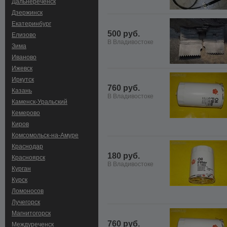
Дальнереченск
Дзержинск
Екатеринбург
500 руб.
Елизово
В Владивостоке
Зима
Иваново
Ижевск
Иркутск
760 руб.
Казань
В Владивостоке
Каменск-Уральский
Кемерово
Киров
Комсомольск-на-Амуре
Краснодар
180 руб.
Красноярск
В Владивостоке
Курган
Курск
Ломоносов
Лучегорск
Магнитогорск
760 руб.
Междуреченск