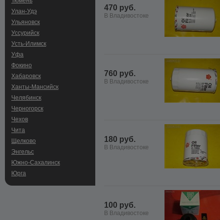
Тюмень
470 руб.
Улан-Удэ
В Владивостоке
Ульяновск
Уссурийск
Усть-Илимск
Уфа
Фокино
760 руб.
Хабаровск
В Владивостоке
Ханты-Мансийск
Челябинск
Черногорск
Чехов
Чита
180 руб.
Щелково
В Владивостоке
Энгельс
Южно-Сахалинск
Юрга
100 руб.
В Владивостоке