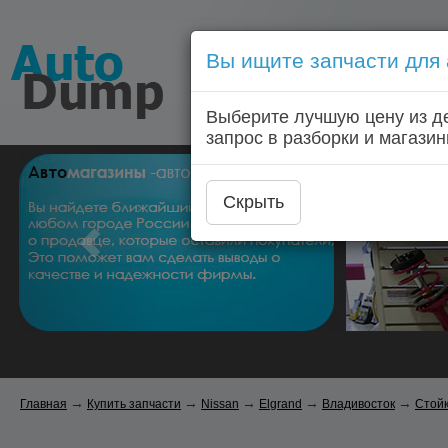
Вы ищите запчасти для
Голосовой запрос запчас
Выберите лучшую цену из д
Главная
Автозапчас
запрос в разборки и магазин
Скрыть
→
→
→
→
→
Главная
Купить запчасти
Nissan
Elgrand
Владивосток
Стой