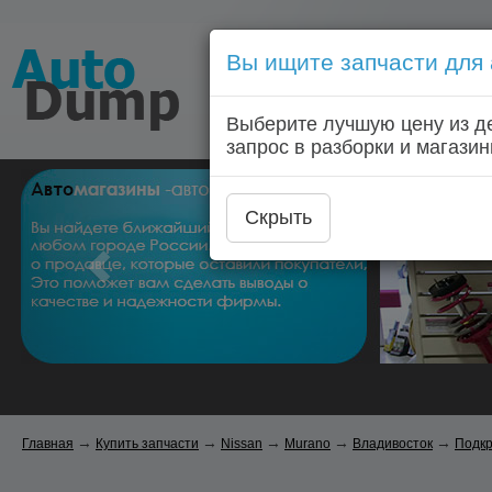
Вы ищите запчасти для
Голосовой запрос запчас
Выберите лучшую цену из д
Главная
Автозапчас
запрос в разборки и магазин
Скрыть
→
→
→
→
→
Главная
Купить запчасти
Nissan
Murano
Владивосток
Подк