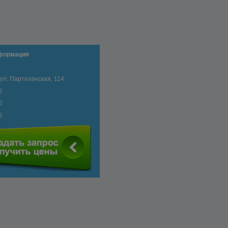
нформация
 ул. Партизанская, 114
0
0
6