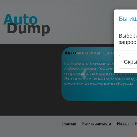
Вы ищ
Выбери
запрос
Скры
→
→
→
Главная
Купить запчасти
Nissan
P