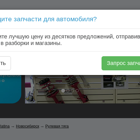
ите запчасти для автомобиля?
Голосовой запрос запчастей: +7 (920) 253 64 22
те лучшую цену из десятков предложений, отправив
Главная
Автозапчасти
Автомагазины
Авторазборки
 в разборки и магазины.
ть
Запрос запч
→
→
latina
Новосибирск
Рулевая тяга