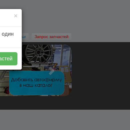
×
 один
Автостатьи
Запрос запчастей
астей