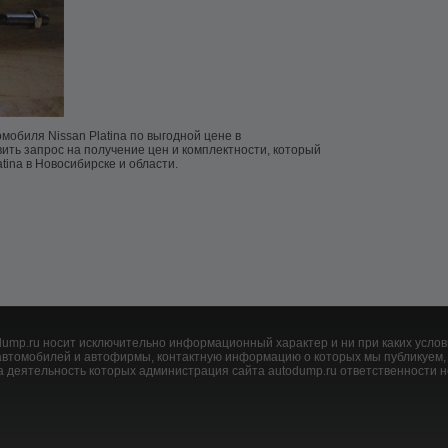
мобиля Nissan Platina по выгодной цене в
ить запрос на получение цен и комплектности, который
tina в Новосибирске и области.
mp.ru носит исключительно информационный характер и ни при каких услов
и автомобилей и автофирмы, контактную информацию о которых мы публикуем
 деятельность которых администрация сайта autodump.ru ответственности н