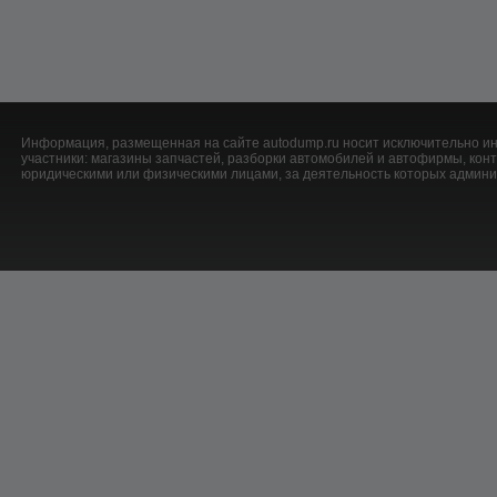
Информация, размещенная на сайте autodump.ru носит исключительно ин
участники: магазины запчастей, разборки автомобилей и автофирмы, ко
юридическими или физическими лицами, за деятельность которых админис