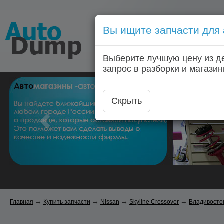
Вы ищите запчасти для
Голосовой запрос запчас
Выберите лучшую цену из д
Главная
Автозапчас
запрос в разборки и магазин
Скрыть
→
→
→
→
Главная
Купить запчасти
Nissan
Skyline Crossover
Владивосто