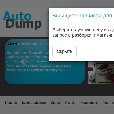
Вы ищите запчасти для
Голосовой запрос запчас
Выберите лучшую цену из д
Главная
Автозапчас
запрос в разборки и магазин
Скрыть
→
→
→
→
→
Главная
Купить запчасти
Skoda
Octavia
Красноярск
Решетк