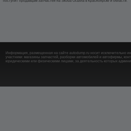
поступит продавцам запчастей на Skoda Octavia в Красноярске и области.
Информация, размещенная на сайте autodump.ru носит исключительно ин
участники: магазины запчастей, разборки автомобилей и автофирмы, ко
юридическими или физическими лицами, за деятельность которых админис