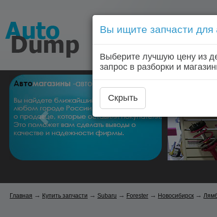
Вы ищите запчасти для
Голосовой запрос запчас
Выберите лучшую цену из д
Главная
Автозапчас
запрос в разборки и магазин
Скрыть
→
→
→
→
→
Главная
Купить запчасти
Subaru
Forester
Новосибирск
Лямб