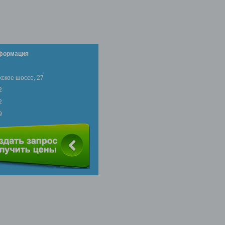
нформация
кское шоссе, 27
2
2
9