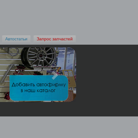
×
 один
Автостатьи
Запрос запчастей
астей