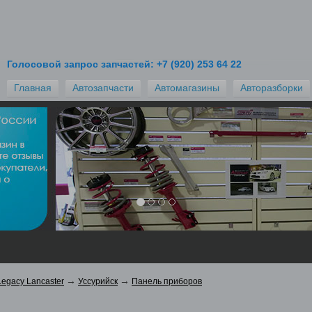
ите запчасти для автомобиля?
Голосовой запрос запчастей: +7 (920) 253 64 22
те лучшую цену из десятков предложений, отправив
Главная
Автозапчасти
Автомагазины
Авторазборки
 в разборки и магазины.
ть
Запрос запч
→
→
Legacy Lancaster
Уссурийск
Панель приборов