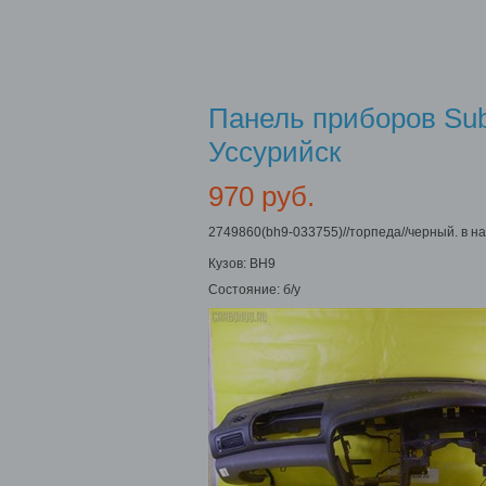
Панель приборов Sub
Уссурийск
970 руб.
2749860(bh9-033755)//торпеда//черный. в н
Кузов:
BH9
Состояние:
б/у