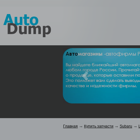
Вы ищ
Выбери
запрос
Скры
→
→
→
Главная
Купить запчасти
Subaru