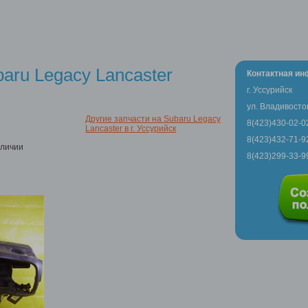
aru Legacy Lancaster
Контактная и
г. Уссурийск
ул. Владивосто
Другие запчасти на Subaru Legacy
8(423)430-02-0
Lancaster в г. Уссурийск
8(423)432-71-9
аличии
8(423)299-33-9