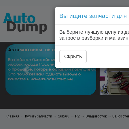
Вы ищите запчасти для
Голосовой запрос запчас
Выберите лучшую цену из д
Главная
Автозапчас
запрос в разборки и магазин
Скрыть
→
→
→
→
→
Главная
Купить запчасти
Subaru
R2
Владивосток
Бачок ст