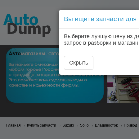
Вы ищите запчасти для
Голосовой запрос запчас
Выберите лучшую цену из д
Главная
Автозапчас
запрос в разборки и магазин
Скрыть
→
→
→
→
→
Главная
Купить запчасти
Suzuki
Solio
Владивосток
Привод