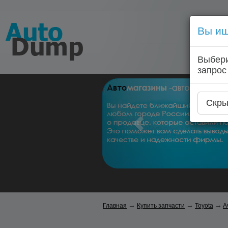
Вы ищ
Выбери
запрос
Скры
→
→
→
Главная
Купить запчасти
Toyota
A