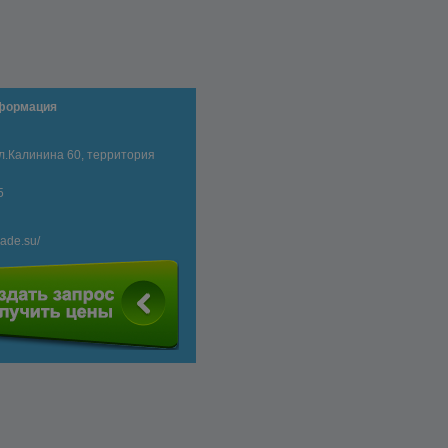
нформация
 ул.Калинина 60, территория
5
rade.su/