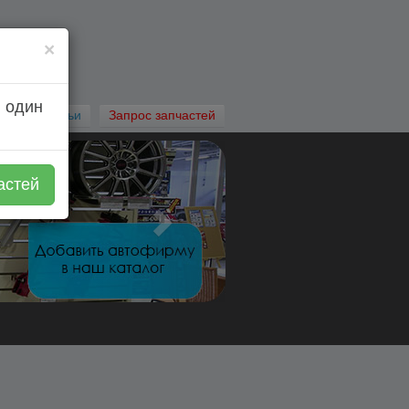
×
 один
Автостатьи
Запрос запчастей
астей