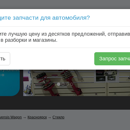
ите запчасти для автомобиля?
Голосовой запрос запчастей: +7 (920) 253 64 22
те лучшую цену из десятков предложений, отправив
Главная
Автозапчасти
Автомагазины
Авторазборки
 в разборки и магазины.
ть
Запрос запч
→
→
vensis Wagon
Красноярск
Стекло