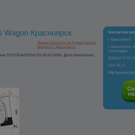
is Wagon Красноярск
Контактная и
г. Красноярск
Другие запчасти на Toyota Avensis
г. Красноярск,
Wagon в г. Красноярск
таксопарка
евом TOYOTA AVENSIS 03-08 5D WGN. Дата обновления:
8(391)273-70-1
273-70-17
http://www.autot