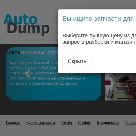
Вы ищите запчасти для
Голосовой запрос запчас
Выберите лучшую цену из д
Главная
Автозапчас
запрос в разборки и магазин
Скрыть
→
→
→
→
→
Главная
Купить запчасти
Toyota
Century
Владивосток
Крышк