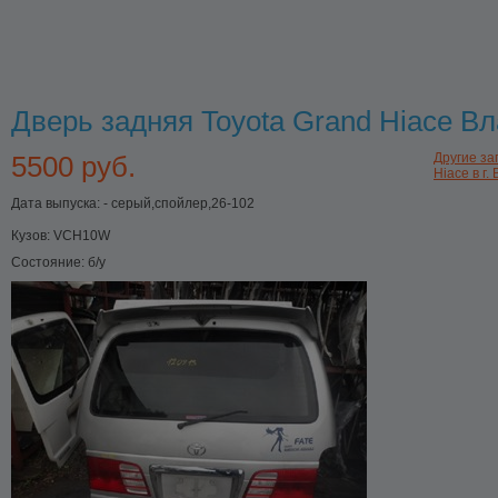
Дверь задняя Toyota Grand Hiace В
5500 руб.
Другие за
Hiace в г.
Дата выпуска: - серый,спойлер,26-102
Кузов:
VCH10W
Состояние:
б/у