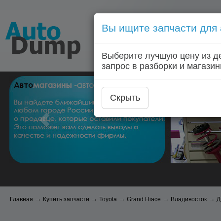
Вы ищите запчасти для
Голосовой запрос запчас
Выберите лучшую цену из д
Главная
Автозапчас
запрос в разборки и магазин
Скрыть
→
→
→
→
→
Главная
Купить запчасти
Toyota
Grand Hiace
Владивосток
Д