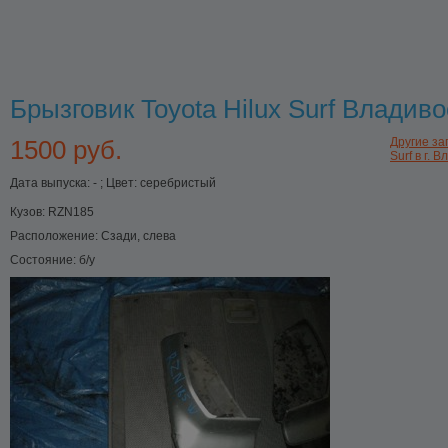
Брызговик Toyota Hilux Surf Владиво
1500 руб.
Другие за
Surf в г. 
Дата выпуска: - ; Цвет: серебристый
Кузов:
RZN185
Расположение:
Сзади, слева
Состояние:
б/у