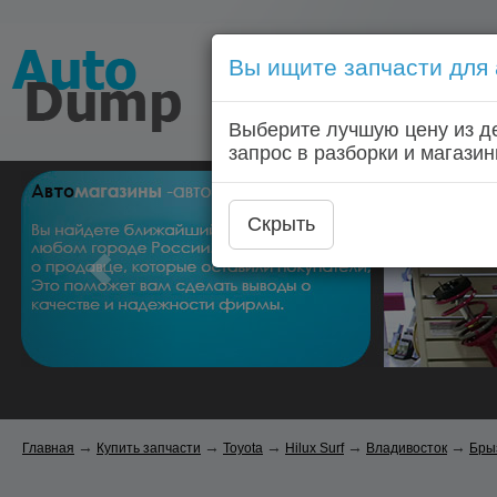
Вы ищите запчасти для
Голосовой запрос запчас
Выберите лучшую цену из д
Главная
Автозапчас
запрос в разборки и магазин
Скрыть
→
→
→
→
→
Главная
Купить запчасти
Toyota
Hilux Surf
Владивосток
Бры