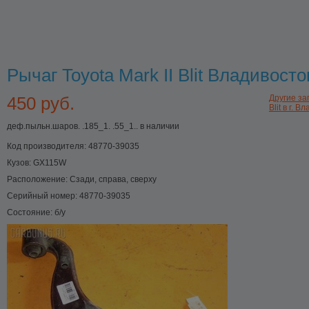
Рычаг Toyota Mark II Blit Владивосто
450 руб.
Другие зап
Blit в г. 
деф.пыльн.шаров. .185_1. .55_1.. в наличии
Код производителя:
48770-39035
Кузов:
GX115W
Расположение:
Сзади, справа, сверху
Серийный номер:
48770-39035
Состояние:
б/у