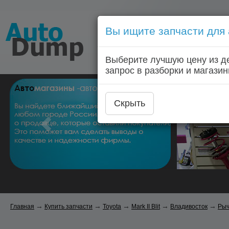
Вы ищите запчасти для
Голосовой запрос запчас
Выберите лучшую цену из д
Главная
Автозапчас
запрос в разборки и магазин
Скрыть
→
→
→
→
→
Главная
Купить запчасти
Toyota
Mark II Blit
Владивосток
Рыч