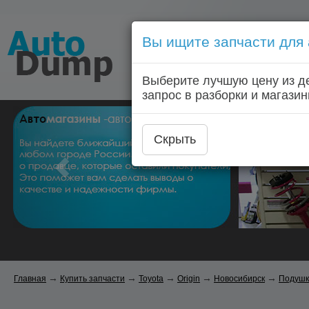
Вы ищите запчасти для
Голосовой запрос запчас
Выберите лучшую цену из д
Главная
Автозапчас
запрос в разборки и магазин
Скрыть
→
→
→
→
→
Главная
Купить запчасти
Toyota
Origin
Новосибирск
Подушк