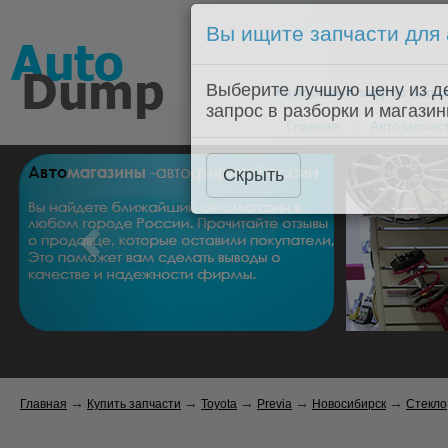
Вы ищите запчасти для
Голосовой запрос запчас
Выберите лучшую цену из д
Главная
Автозапчас
запрос в разборки и магазин
Скрыть
→
→
→
→
→
Главная
Купить запчасти
Toyota
Previa
Новосибирск
Стекло