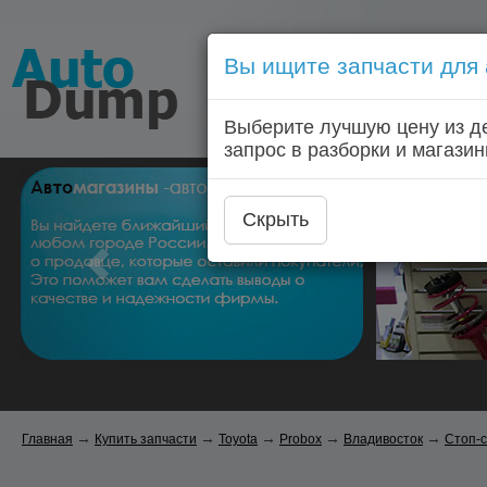
Вы ищите запчасти для
Голосовой запрос запчас
Выберите лучшую цену из д
Главная
Автозапчас
запрос в разборки и магазин
Скрыть
→
→
→
→
→
Главная
Купить запчасти
Toyota
Probox
Владивосток
Стоп-с