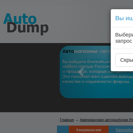
Вы ищ
Выбери
запрос
Скры
→
Главная
Американские авторазборки Р
Американские
Европейс