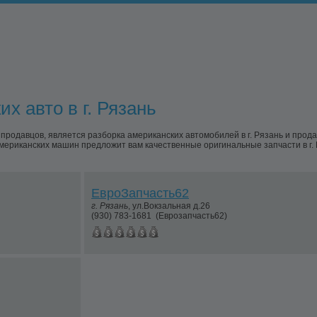
х авто в г. Рязань
одавцов, является разборка американских автомобилей в г. Рязань и прод
мериканских машин предложит вам качественные оригинальные запчасти в г.
ЕвроЗапчасть62
г.
Рязань
,
ул.Вокзальная д.26
(930) 783-1681
(Еврозапчасть62)