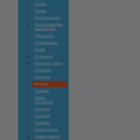
Пенза
Пермь
Петрозаводск
Петропавловск-
Камчатский
Приозерск
Прокопьевск
Псков
Пятигорск
Ростов-на-Дону
Рубцовск
Рыбинск
Рязань
Самара
Санкт-
Петербург
Саранск
Саратов
Сахалин
Севастополь
Северодвинск