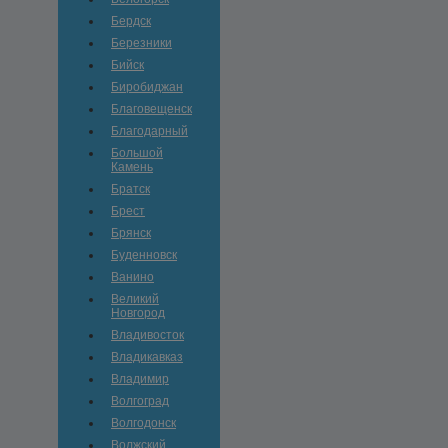
Бердск
Березники
Бийск
Биробиджан
Благовещенск
Благодарный
Большой
Камень
Братск
Брест
Брянск
Буденновск
Ванино
Великий
Новгород
Владивосток
Владикавказ
Владимир
Волгоград
Волгодонск
Волжский