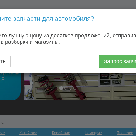
ите запчасти для автомобиля?
Голосовой запрос запчастей: +7 (920) 253 64 22
те лучшую цену из десятков предложений, отправив
Главная
Автозапчасти
Автомагазины
Авторазборки
 в разборки и магазины.
ть
Запрос запч
язань
кие
Китайские
Корейские
Немецкие
Японские