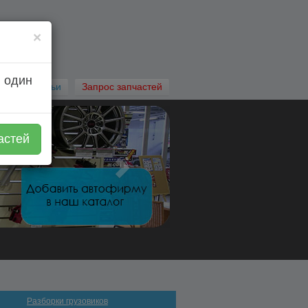
×
 один
Автостатьи
Запрос запчастей
астей
Разборки грузовиков