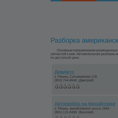
Разборка американски
Основным направлением размещенных пр
запчастей к ним. Автомобильная разборка а
по доступной цене.
ДимАвто
г.
Рязань
,
Ситниковская 128
(953) 744-8646
(Дмитрий)
Авторазбор на Михайловке
г.
Рязань
,
михайловское шоссе 268А
(961) 131-8488
(Василий)