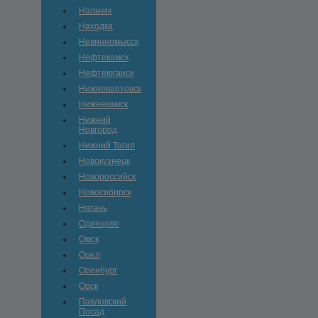
Нальчик
Находка
Невинномысск
Нефтекамск
Нефтеюганск
Нижневартовск
Нижнекамск
Нижний
Новгород
Нижний Тагил
Новокузнецк
Новороссийск
Новосибирск
Нягань
Одинцово
Омск
Орел
Оренбург
Орск
Павловский
Посад