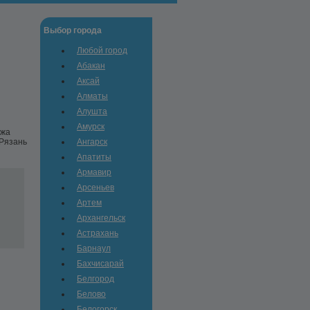
Выбор города
Любой город
Абакан
Аксай
Алматы
Алушта
Амурск
ажа
 Рязань
Ангарск
Апатиты
Армавир
Арсеньев
Артем
Архангельск
Астрахань
Барнаул
Бахчисарай
Белгород
Белово
Белогорск