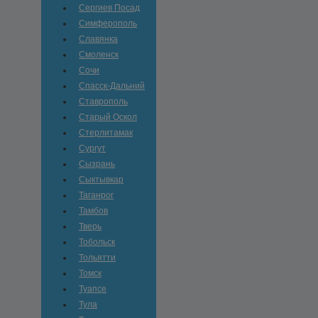
Сергиев Посад
Симферополь
Славянка
Смоленск
Сочи
Спасск-Дальний
Ставрополь
Старый Оскол
Стерлитамак
Сургут
Сызрань
Сыктывкар
Таганрог
Тамбов
Тверь
Тобольск
Тольятти
Томск
Туапсе
Тула