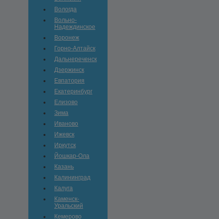
Вологда
Вольно-
Hадеждинское
Воронеж
Горно-Алтайск
Дальнереченск
Дзержинск
Евпатория
Екатеринбург
Елизово
Зима
Иваново
Ижевск
Иркутск
Йошкар-Ола
Казань
Калининград
Калуга
Каменск-
Уральский
Кемерово