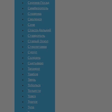
Сергиев Посад
Симферополь
Славянка
Смоленск
Сочи
Спасск-Дальний
Ставрополь
Старый Оскол
Стерлитамак
Сургут
Сызрань
Сыктывкар
Таганрог
Тамбов
Тверь
Тобольск
Тольятти
Томск
Туапсе
Тула