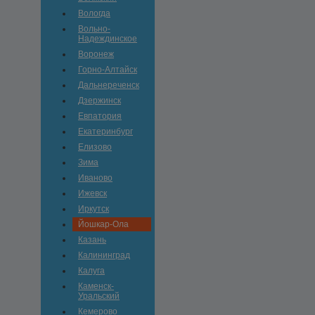
Вологда
Вольно-
Hадеждинское
Воронеж
Горно-Алтайск
Дальнереченск
Дзержинск
Евпатория
Екатеринбург
Елизово
Зима
Иваново
Ижевск
Иркутск
Йошкар-Ола
Казань
Калининград
Калуга
Каменск-
Уральский
Кемерово