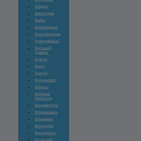
Бердск
Березники
Бийск
Биробиджан
Благовещенск
Благодарный
Большой
Камень
Братск
Брест
Брянск
Буденновск
Ванино
Великий
Новгород
Владивосток
Владикавказ
Владимир
Волгоград
Волгодонск
Волжский