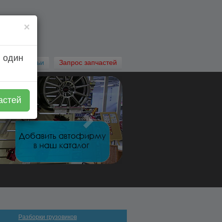
×
 один
Автостатьи
Запрос запчастей
астей
Разборки грузовиков