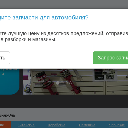
ите запчасти для автомобиля?
Голосовой запрос запчастей: +7 (920) 253 64 22
те лучшую цену из десятков предложений, отправив
Главная
Автозапчасти
Автомагазины
Авторазборки
 в разборки и магазины.
ть
Запрос запч
шкар-Ола
ие
Китайские
Корейские
Немецкие
Японские