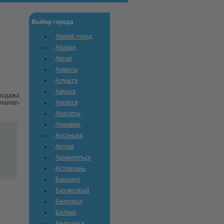
Выбор города
Любой город
Абакан
Аксай
Алматы
Алушта
Амурск
продажа
Йошкар-
Ангарск
Апатиты
Армавир
Арсеньев
Артем
Архангельск
Астрахань
Барнаул
Бахчисарай
Белгород
Белово
Белогорск