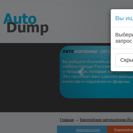
Вы ищ
Выбери
запрос
Скры
→
Главная
Европейские авторазборки Йо
Американские
Европейск