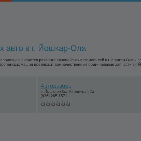
х авто в г. Йошкар-Ола
одавцов, является разборка европейских автомобилей в г. Йошкар-Ола и 
европейских машин предложит вам качественные оригинальные запчасти в г. 
Авторазбор
г.
Йошкар-Ола
,
Кирпичная 2а
(836) 265-1571