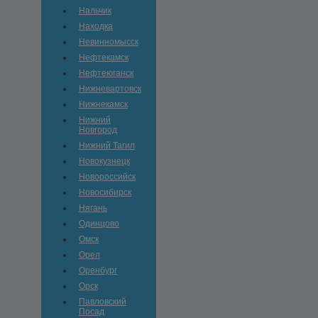
Нальчик
Находка
Невинномысск
Нефтекамск
Нефтеюганск
Нижневартовск
Нижнекамск
Нижний
Новгород
Нижний Тагил
Новокузнецк
Новороссийск
Новосибирск
Нягань
Одинцово
Омск
Орел
Оренбург
Орск
Павловский
Посад