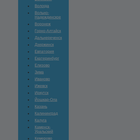
Вологда
Вольно-
Hадеждинское
Воронеж
Горно-Алтайск
Дальнереченск
Дзержинск
Евпатория
Екатеринбург
Елизово
Зима
Иваново
Ижевск
Иркутск
Йошкар-Ола
Казань
Калининград
Калуга
Каменск-
Уральский
Кемерово