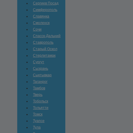
Сергиев Посад
Симферополь
Славянка
Смоленск
Сочи
Спасск-Дальний
Ставрополь
Старый Оскол
Стерлитамак
Сургут
Сызрань
Сыктывкар
Таганрог
Тамбов
Тверь
Тобольск
Тольятти
Томск
Туапсе
Тула