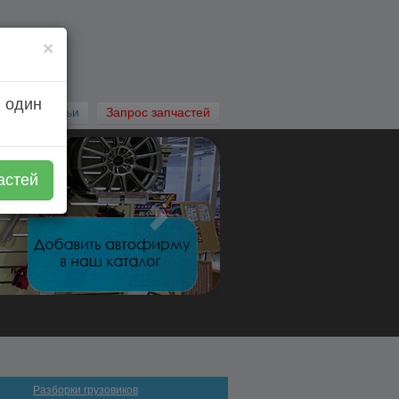
×
 один
Автостатьи
Запрос запчастей
астей
Разборки грузовиков