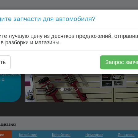
ите запчасти для автомобиля?
Голосовой запрос запчастей: +7 (920) 253 64 22
те лучшую цену из десятков предложений, отправив
Главная
Автозапчасти
Автомагазины
Авторазборки
 в разборки и магазины.
ть
Запрос запч
адикавказ
ие
Китайские
Корейские
Немецкие
Японские