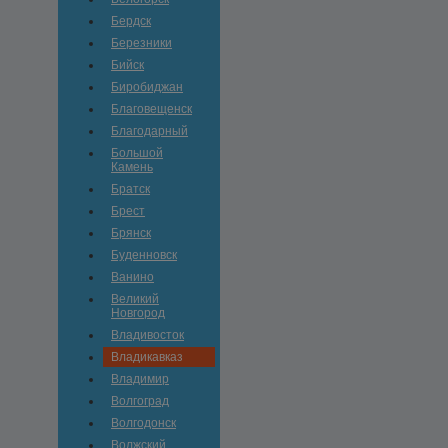
Бердск
Березники
Бийск
Биробиджан
Благовещенск
Благодарный
Большой
Камень
Братск
Брест
Брянск
Буденновск
Ванино
Великий
Новгород
Владивосток
Владикавказ
Владимир
Волгоград
Волгодонск
Волжский