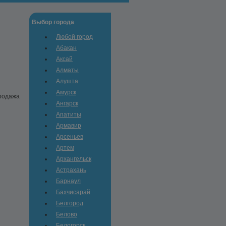
Выбор города
Любой город
Абакан
Аксай
Алматы
Алушта
Амурск
продажа
Ангарск
Апатиты
Армавир
Арсеньев
Артем
Архангельск
Астрахань
Барнаул
Бахчисарай
Белгород
Белово
Белогорск