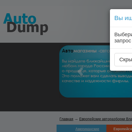
Вы ищ
Выбери
запрос
Скры
→
Главная
Европейские авторазборки Вл
Американские
Европейск