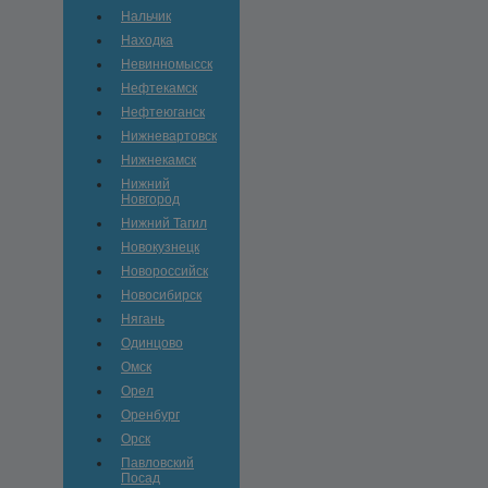
Нальчик
Находка
Невинномысск
Нефтекамск
Нефтеюганск
Нижневартовск
Нижнекамск
Нижний
Новгород
Нижний Тагил
Новокузнецк
Новороссийск
Новосибирск
Нягань
Одинцово
Омск
Орел
Оренбург
Орск
Павловский
Посад