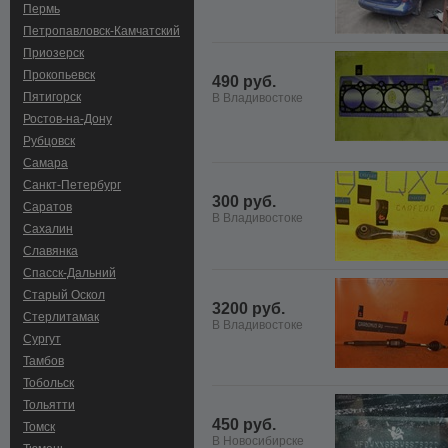
Пермь
Петропавловск-Камчатский
Приозерск
Прокопьевск
490 руб.
Пятигорск
В Владивостоке
Ростов-на-Дону
Рубцовск
Самара
Санкт-Петербург
300 руб.
Саратов
В Владивостоке
Сахалин
Славянка
Спасск-Дальний
Старый Оскол
3200 руб.
Стерлитамак
В Владивостоке
Сургут
Тамбов
Тобольск
Тольятти
450 руб.
Томск
В Новосибирске