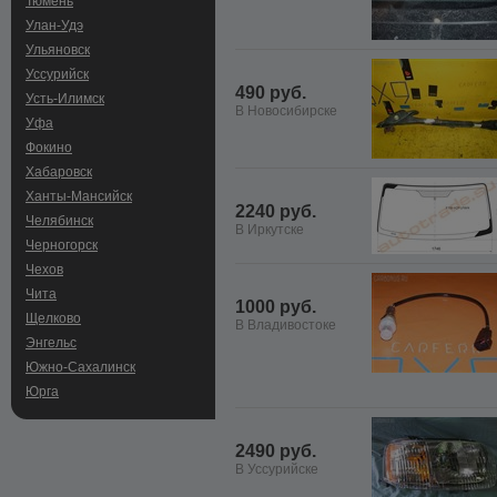
Тюмень
Улан-Удэ
Ульяновск
Уссурийск
490 руб.
Усть-Илимск
В Новосибирске
Уфа
Фокино
Хабаровск
Ханты-Мансийск
2240 руб.
Челябинск
В Иркутске
Черногорск
Чехов
Чита
1000 руб.
Щелково
В Владивостоке
Энгельс
Южно-Сахалинск
Юрга
2490 руб.
В Уссурийске