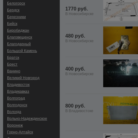
Белогорск
1770 руб.
Бердск
В Новосибирске
Березники
Бийск
Биробиджан
480 руб.
Благовещенск
В Новосибирске
Благодарный
Большой Камень
Братск
Брест
400 руб.
Ванино
В Новосибирске
Великий Новгород
Владивосток
Владикавказ
Волгоград
Волгодонск
800 руб.
В Владивостоке
Вологда
Вольно-Hадеждинское
Воронеж
Горно-Алтайск