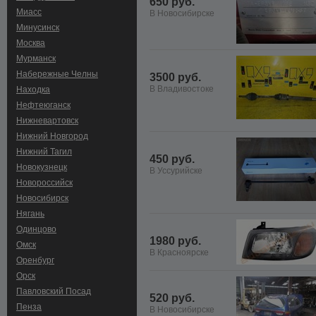
650 руб.
Миасс
В Новосибирске
Минусинск
Москва
Мурманск
Набережные Челны
3500 руб.
В Владивостоке
Находка
Нефтеюганск
Нижневартовск
Нижний Новгород
Нижний Тагил
450 руб.
Новокузнецк
В Уссурийске
Новороссийск
Новосибирск
Нягань
Одинцово
1980 руб.
Омск
В Красноярске
Оренбург
Орск
Павловский Посад
520 руб.
Пенза
В Новосибирске