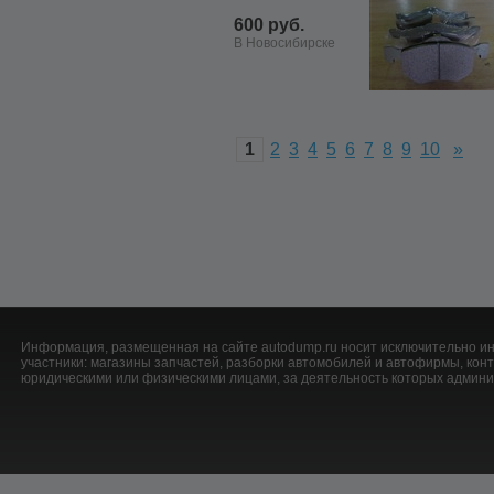
600 руб.
В Новосибирске
1
2
3
4
5
6
7
8
9
10
»
Информация, размещенная на сайте autodump.ru носит исключительно ин
участники: магазины запчастей, разборки автомобилей и автофирмы, ко
юридическими или физическими лицами, за деятельность которых админис