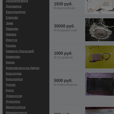
Дальнереченск
1930 руб.
Дзержинск
В Красноярске
Екатеринбург
Елизово
Зима
30000 руб.
Иваново
В Владивостоке
Ижевск
Иркутск
Казань
Каменск-Уральский
1000 руб.
Кемерово
В Уссурийске
Киров
Комсомольск-на-Амуре
Краснодар
Красноярск
5000 руб.
Курган
В Новосибирске
Курск
Ломоносов
Лучегорск
Магнитогорск
Междуреченск