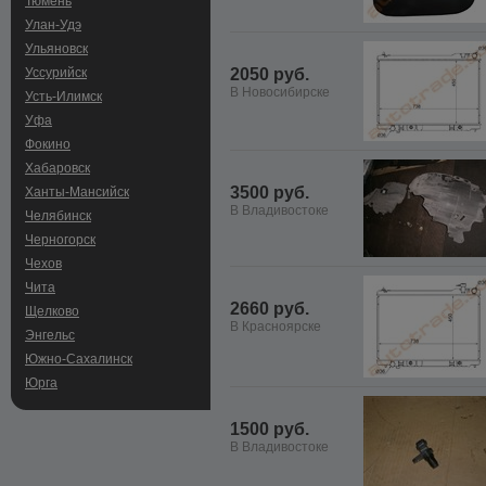
Тюмень
Улан-Удэ
Ульяновск
Уссурийск
2050 руб.
В Новосибирске
Усть-Илимск
Уфа
Фокино
Хабаровск
3500 руб.
Ханты-Мансийск
В Владивостоке
Челябинск
Черногорск
Чехов
Чита
2660 руб.
Щелково
В Красноярске
Энгельс
Южно-Сахалинск
Юрга
1500 руб.
В Владивостоке