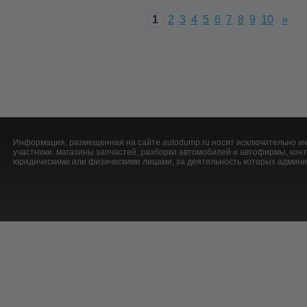
1
2
3
4
5
6
7
8
9
10
»
Информация, размещенная на сайте autodump.ru носит исключительно ин
участники: магазины запчастей, разборки автомобилей и автофирмы, ко
юридическими или физическими лицами, за деятельность которых админис