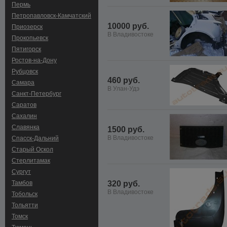
Пермь
Петропавловск-Камчатский
10000 руб.
Приозерск
В Владивостоке
Прокопьевск
Пятигорск
Ростов-на-Дону
Рубцовск
460 руб.
Самара
В Улан-Удэ
Санкт-Петербург
Саратов
Сахалин
Славянка
1500 руб.
В Владивостоке
Спасск-Дальний
Старый Оскол
Стерлитамак
Сургут
Тамбов
320 руб.
В Владивостоке
Тобольск
Тольятти
Томск