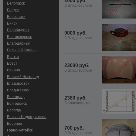
2000 руб.
Белогорск
В Владивостоке
Бердск
Березники
Бийск
Биробиджан
9000 руб.
Благовещенск
В Владивостоке
Благодарный
Большой Камень
Братск
Брест
23000 руб.
Ванино
В Владивостоке
Великий Новгород
Владивосток
Владикавказ
Волгоград
2380 руб.
В Красноярске
Волгодонск
Вологда
Вольно-Hадеждинское
Воронеж
700 руб.
Горно-Алтайск
В Владивостоке