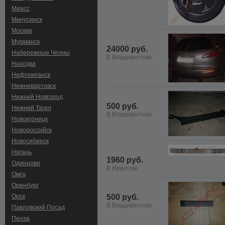
Миасс
Минусинск
Москва
Мурманск
24000 руб.
Набережные Челны
В Владивостоке
Находка
Нефтеюганск
Нижневартовск
Нижний Новгород
500 руб.
Нижний Тагил
В Владивостоке
Новокузнецк
Новороссийск
Новосибирск
Нягань
1960 руб.
Одинцово
В Иркутске
Омск
Оренбург
Орск
500 руб.
В Владивостоке
Павловский Посад
Пенза