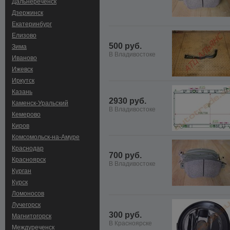
Дальнереченск
Дзержинск
Екатеринбург
Елизово
500 руб.
Зима
В Владивостоке
Иваново
Ижевск
Иркутск
Казань
2930 руб.
Каменск-Уральский
В Владивостоке
Кемерово
Киров
Комсомольск-на-Амуре
Краснодар
700 руб.
Красноярск
В Владивостоке
Курган
Курск
Ломоносов
Лучегорск
300 руб.
Магнитогорск
В Красноярске
Междуреченск