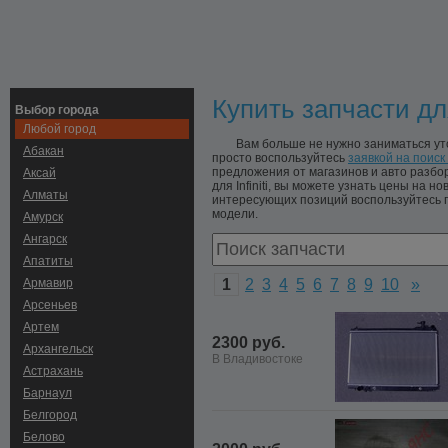
Купить запчасти для
Выбор города
Любой город
Вам больше не нужно заниматься уто
Абакан
просто воспользуйтесь
заявкой на поиск
предложения от магазинов и авто разб
Аксай
для Infiniti, вы можете узнать цены на н
Алматы
интересующих позиций воспользуйтесь п
модели.
Амурск
Ангарск
Апатиты
Армавир
1
2
3
4
5
6
7
8
9
10
»
Арсеньев
Артем
2300 руб.
Архангельск
В Владивостоке
Астрахань
Барнаул
Белгород
Белово