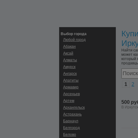
Купи
Выбор города
Любой город
Ирку
Абакан
Найти са
Аксай
может ка
который 
Алматы
продавцы
Амурск
Ангарск
Апатиты
1
2
Армавир
Арсеньев
Артем
500 ру
В Иркутс
Архангельск
Астрахань
Барнаул
Белгород
Белово