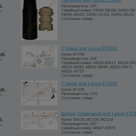
Пыльник для Lexus ES300
б.
Производитель:
SAT
Серийный номер:
54050-38U00, 54050-38
ке
54050-39U02, 54050-31U01, 54050-38U02
Состояние:
новая
Стойка для Lexus ES300
уб.
Кузов:
#CV30
Производитель:
SAT
ке
Серийный номер:
48520-80013, 48520-395
48520-39565, 48520-39595, 48520-39575,
48520-39735
Состояние:
новая
Стекло для Lexus ES300
уб.
Кузов:
#CV2#
Производитель:
XYG
ке
Состояние:
новая
Шланг тормозной для Lexus ES3
б.
Кузов:
SXV2#, MCV2#, MCU1#
Производитель:
SAT
ке
Серийный номер:
90947-02876
Состояние:
новая