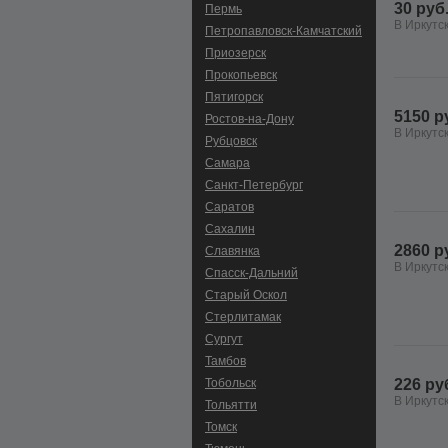
30 руб
Пермь
В Иркутс
Петропавловск-Камчатский
Приозерск
Прокопьевск
Пятигорск
5150 р
Ростов-на-Дону
В Иркутс
Рубцовск
Самара
Санкт-Петербург
Саратов
Сахалин
2860 р
Славянка
В Иркутс
Спасск-Дальний
Старый Оскол
Стерлитамак
Сургут
Тамбов
Тобольск
226 ру
В Иркутс
Тольятти
Томск