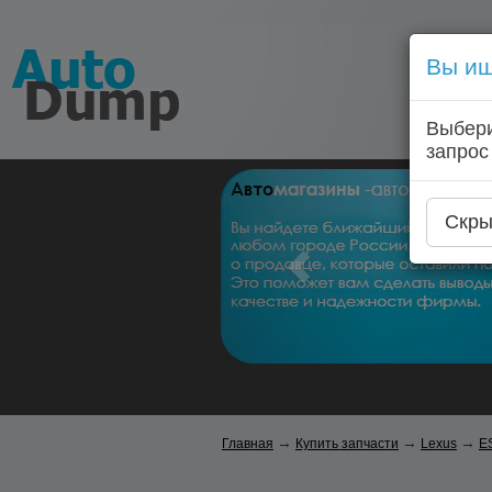
Вы ищ
Выбери
запрос
Скры
→
→
→
Главная
Купить запчасти
Lexus
E