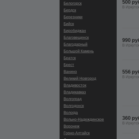
500 ру
Белогорск
В Иркутс
Бердск
Березники
Бийск
Биробиджан
Благовещенск
990 ру
Благодарный
В Иркутс
Большой Камень
Братск
Брест
556 ру
Ванино
В Иркутс
Великий Новгород
Владивосток
Владикавказ
Волгоград
Волгодонск
Вологда
360 ру
Вольно-Hадеждинское
В Иркутс
Воронеж
Горно-Алтайск