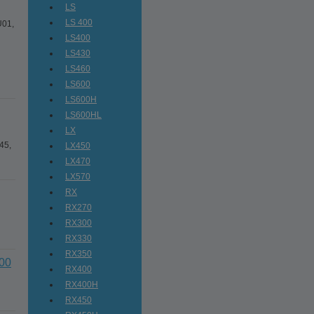
LS
LS 400
U01,
LS400
LS430
LS460
LS600
LS600H
LS600HL
LX
45,
LX450
LX470
LX570
RX
RX270
RX300
RX330
RX350
00
RX400
RX400H
RX450