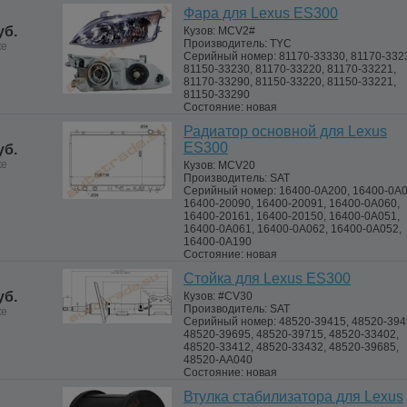
Фара для Lexus ES300
уб.
Кузов:
MCV2#
Производитель:
TYC
ке
Серийный номер:
81170-33330, 81170-332
81150-33230, 81170-33220, 81170-33221,
81170-33290, 81150-33220, 81150-33221,
81150-33290
Состояние:
новая
Радиатор основной для Lexus
ES300
уб.
ке
Кузов:
MCV20
Производитель:
SAT
Серийный номер:
16400-0A200, 16400-0A0
16400-20090, 16400-20091, 16400-0A060,
16400-20161, 16400-20150, 16400-0A051,
16400-0A061, 16400-0A062, 16400-0A052,
16400-0A190
Состояние:
новая
Стойка для Lexus ES300
уб.
Кузов:
#CV30
Производитель:
SAT
ке
Серийный номер:
48520-39415, 48520-394
48520-39695, 48520-39715, 48520-33402,
48520-33412, 48520-33432, 48520-39685,
48520-AA040
Состояние:
новая
Втулка стабилизатора для Lexus