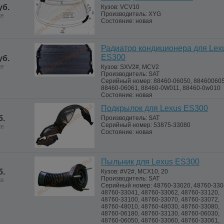
уб.
Кузов:
VCV10
Производитель:
XYG
ке
Состояние:
новая
Радиатор кондиционера для Lex
ES300
уб.
ке
Кузов:
SXV2#, MCV2
Производитель:
SAT
Серийный номер:
88460-06050, 884600605
88460-06061, 88460-0W011, 88460-0w010
Состояние:
новая
Подкрылок для Lexus ES300
б.
Производитель:
SAT
Серийный номер:
53875-33080
ке
Состояние:
новая
Пыльник для Lexus ES300
б.
Кузов:
#V2#, MCX10, 20
Производитель:
SAT
ке
Серийный номер:
48760-33020, 48760-330
48760-33041, 48760-33062, 48760-33120,
48760-33100, 48760-33070, 48760-33072,
48760-48010, 48760-48030, 48760-33080,
48760-06180, 48760-33130, 48760-06030,
48760-06050, 48760-33060, 48760-33061,