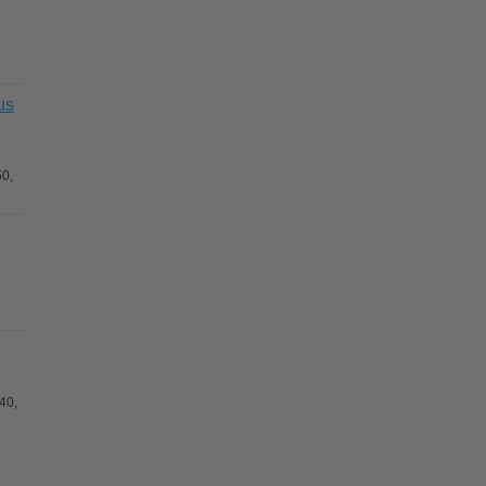
us
0,
40,