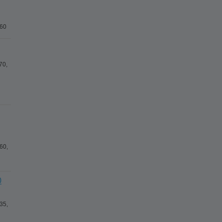
160
70,
60,
0
35,