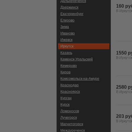
Дальнереченск
160 ру
Дзержинск
В Иркутс
Екатеринбург
Елизово
Зима
Иваново
Ижевск
Иркутск
1550 р
Казань
В Иркутс
Каменск-Уральский
Кемерово
Киров
Комсомольск-на-Амуре
Краснодар
2580 р
Красноярск
В Иркутс
Курган
Курск
Ломоносов
203 ру
Лучегорск
В Иркутс
Магнитогорск
Междуреченск