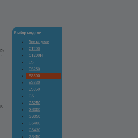
Выбор модели
Все модели
CT200
ерь
,
CT200H
ES
ES250
ES300
ES330
ES350
GS
GS250
80,
GS300
GS350
GS400
GS430
GS450