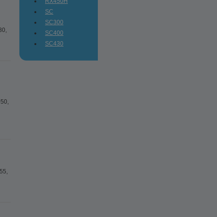
RX450H
SC
SC300
30,
SC400
SC430
50,
55,