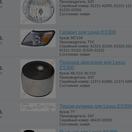
б.
Производитель:
SAT
Серийный номер:
81221-42050, 81221-121
ке
81220-42050
Состояние:
новая
Габарит для Lexus ES300
б.
Кузов:
MCV2#
Производитель:
TYC
ке
Серийный номер:
81521-33100, 81520-331
81521-33110, 81520-33110
Состояние:
новая
Подушка двигателя для Lexus
ES300
б.
ке
Кузов:
MCX10, #CV10
Производитель:
SAT
Серийный номер:
12371-62060, 12371-0A
Состояние:
новая
Тросик ручника для Lexus ES300
б.
Кузов:
TY
Производитель:
SAT
ке
Серийный номер:
46420-33050
Состояние:
новая