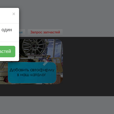
×
 один
Автостатьи
Запрос запчастей
астей