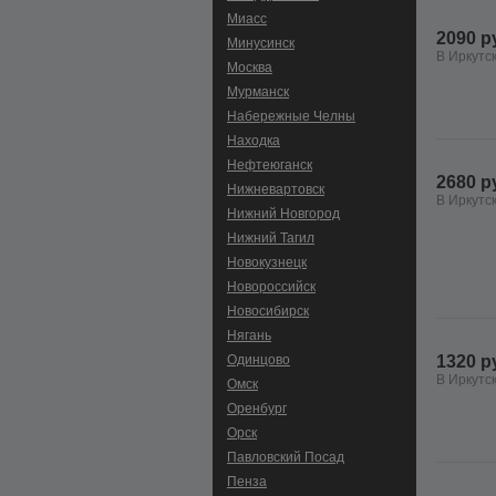
Миасс
2090 р
Минусинск
В Иркутс
Москва
Мурманск
Набережные Челны
Находка
Нефтеюганск
2680 р
Нижневартовск
В Иркутс
Нижний Новгород
Нижний Тагил
Новокузнецк
Новороссийск
Новосибирск
Нягань
Одинцово
1320 р
В Иркутс
Омск
Оренбург
Орск
Павловский Посад
Пенза