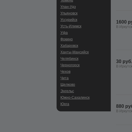
Тюмень
Улан-Удэ
Ульяновск
Уссурийск
1600 р
Усть-Илимск
В Иркутс
Уфа
Фокино
Хабаровск
Ханты-Мансийск
Челябинск
30 руб
Черногорск
В Иркутс
Чехов
Чита
Щелково
Энгельс
Южно-Сахалинск
Юрга
880 ру
В Иркутс