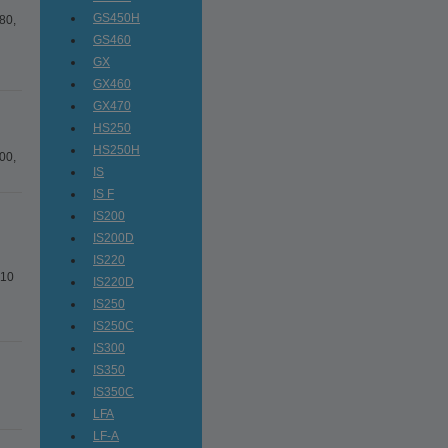
GS450H
80,
GS460
GX
GX460
GX470
HS250
HS250H
00,
IS
IS F
IS200
IS200D
IS220
010
IS220D
IS250
IS250C
IS300
IS350
IS350C
LFA
LF-A