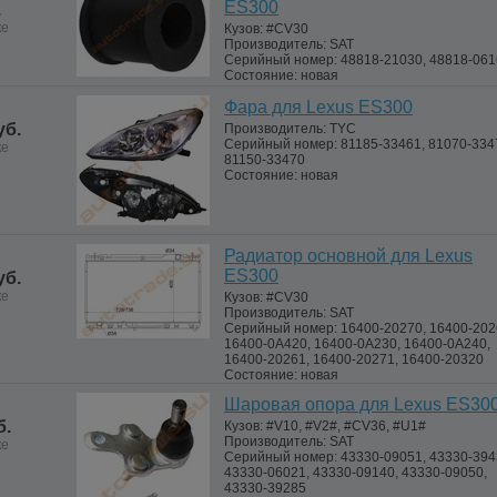
ES300
.
ке
Кузов:
#CV30
Производитель:
SAT
Серийный номер:
48818-21030, 48818-06
Состояние:
новая
Фара для Lexus ES300
уб.
Производитель:
TYC
Серийный номер:
81185-33461, 81070-334
ке
81150-33470
Состояние:
новая
Радиатор основной для Lexus
ES300
уб.
ке
Кузов:
#CV30
Производитель:
SAT
Серийный номер:
16400-20270, 16400-202
16400-0A420, 16400-0A230, 16400-0A240,
16400-20261, 16400-20271, 16400-20320
Состояние:
новая
Шаровая опора для Lexus ES30
б.
Кузов:
#V10, #V2#, #CV36, #U1#
Производитель:
SAT
ке
Серийный номер:
43330-09051, 43330-394
43330-06021, 43330-09140, 43330-09050,
43330-39285