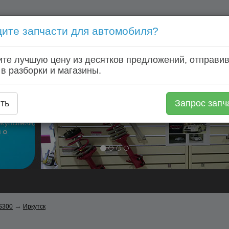
ите запчасти для автомобиля?
Голосовой запрос запчастей: +7 (920) 253 64 22
те лучшую цену из десятков предложений, отправив
Главная
Автозапчасти
Автомагазины
Авторазборки
 в разборки и магазины.
ть
Запрос запч
→
S300
Иркутск