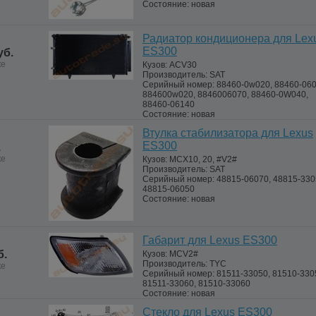
Состояние:
новая
Радиатор кондиционера для Lex
ES300
уб.
ке
Кузов:
ACV30
Производитель:
SAT
Серийный номер:
88460-0w020, 88460-060
884600w020, 8846006070, 88460-0W040,
88460-06140
Состояние:
новая
Втулка стабилизатора для Lexus
ES300
.
ке
Кузов:
MCX10, 20, #V2#
Производитель:
SAT
Серийный номер:
48815-06070, 48815-330
48815-06050
Состояние:
новая
Габарит для Lexus ES300
б.
Кузов:
MCV2#
Производитель:
TYC
ке
Серийный номер:
81511-33050, 81510-330
81511-33060, 81510-33060
Состояние:
новая
Стекло для Lexus ES300