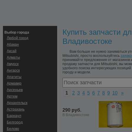
Купить запчасти для
Выбор города
Любой город
Владивостоке
Абакан
Аксай
Вам больше не нужно заниматься ут
Mitsubishi, просто воспользуйтесь
заявко
Алматы
принимайте предложения от магазинов 
Амурск
продажу запчасти для Mitsubishi, вы мож
удобного поиска интересующих позиций 
Ангарск
городу и модели.
Апатиты
Армавир
Арсеньев
1
2
3
4
5
6
7
8
9
10
»
Артем
Архангельск
Астрахань
290 руб.
В Владивостоке
Барнаул
Белгород
Белово