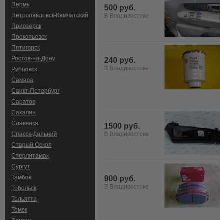
Пермь
500 руб.
Петропавловск-Камчатский
В Владивостоке
Приозерск
Прокопьевск
Пятигорск
Ростов-на-Дону
240 руб.
В Владивостоке
Рубцовск
Самара
Санкт-Петербург
Саратов
Сахалин
Славянка
1500 руб.
Спасск-Дальний
В Владивостоке
Старый Оскол
Стерлитамак
Сургут
Тамбов
900 руб.
В Владивостоке
Тобольск
Тольятти
Томск