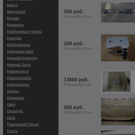
Миасс
300 руб.
Минусинск
В Владивостоке
Москва
Мурманск
Набережные Челны
Находка
200 руб.
Нефтеюганск
В Владивостоке
Нижневартовск
Нижний Новгород
Нижний Тагил
Новокузнецк
Новороссийск
13800 руб.
Новосибирск
В Владивостоке
Нягань
Одинцово
Омск
500 руб.
Оренбург
В Владивостоке
Орск
Павловский Посад
Пенза