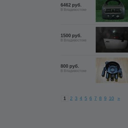
6462 руб.
В Владивостоке
1500 руб.
В Владивостоке
800 руб.
В Владивостоке
1
2
3
4
5
6
7
8
9
10
»