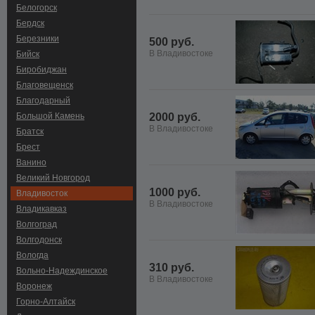
Белогорск
Бердск
Березники
500 руб.
В Владивостоке
Бийск
Биробиджан
Благовещенск
Благодарный
Большой Камень
2000 руб.
В Владивостоке
Братск
Брест
Ванино
Великий Новгород
1000 руб.
Владивосток
В Владивостоке
Владикавказ
Волгоград
Волгодонск
Вологда
310 руб.
Вольно-Hадеждинское
В Владивостоке
Воронеж
Горно-Алтайск