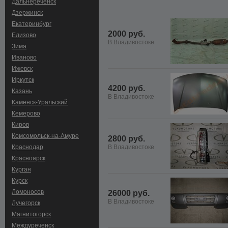
Дальнереченск
Дзержинск
Екатеринбург
2000 руб.
Елизово
В Владивостоке
Зима
Иваново
Ижевск
Иркутск
4200 руб.
Казань
В Владивостоке
Каменск-Уральский
Кемерово
Киров
Комсомольск-на-Амуре
2800 руб.
Краснодар
В Владивостоке
Красноярск
Курган
Курск
Ломоносов
26000 руб.
В Владивостоке
Лучегорск
Магнитогорск
Междуреченск