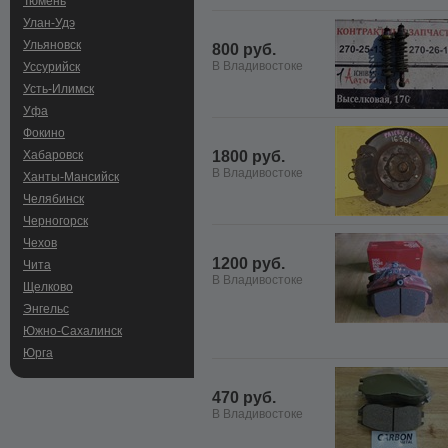
Тюмень
Улан-Удэ
Ульяновск
800 руб.
В Владивостоке
Уссурийск
Усть-Илимск
Уфа
Фокино
Хабаровск
1800 руб.
В Владивостоке
Ханты-Мансийск
Челябинск
Черногорск
Чехов
1200 руб.
Чита
В Владивостоке
Щелково
Энгельс
Южно-Сахалинск
Юрга
470 руб.
В Владивостоке