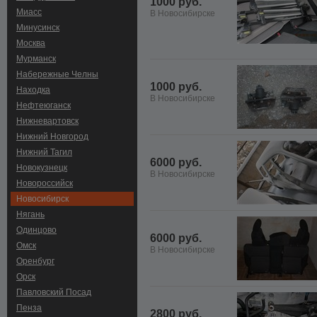
1000 руб.
Миасс
В Новосибирске
Минусинск
Москва
Мурманск
Набережные Челны
1000 руб.
Находка
В Новосибирске
Нефтеюганск
Нижневартовск
Нижний Новгород
Нижний Тагил
6000 руб.
Новокузнецк
В Новосибирске
Новороссийск
Новосибирск
Нягань
Одинцово
6000 руб.
Омск
В Новосибирске
Оренбург
Орск
Павловский Посад
Пенза
2800 руб.