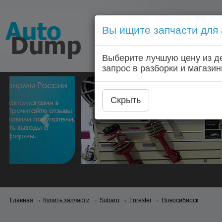
Вы ищите запчасти для
Голосовой запрос запчас
Выберите лучшую цену из д
Главная
Автозапчас
запрос в разборки и магазин
Скрыть
→
→
→
→
Главная
Купить запчасти
Subaru
Forester
Новосибирск