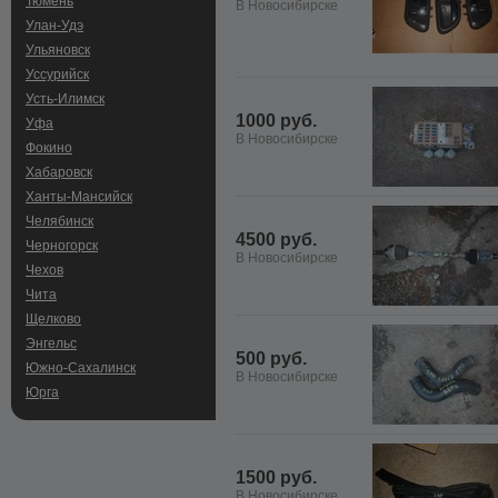
Тюмень
В Новосибирске
Улан-Удэ
Ульяновск
Уссурийск
Усть-Илимск
1000 руб.
Уфа
В Новосибирске
Фокино
Хабаровск
Ханты-Мансийск
Челябинск
4500 руб.
Черногорск
В Новосибирске
Чехов
Чита
Щелково
Энгельс
500 руб.
Южно-Сахалинск
В Новосибирске
Юрга
1500 руб.
В Новосибирске