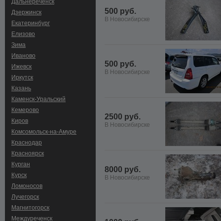
Дальнереченск
500 руб.
Дзержинск
В Новосибирске
Екатеринбург
Елизово
Зима
Иваново
500 руб.
Ижевск
В Новосибирске
Иркутск
Казань
Каменск-Уральский
Кемерово
2500 руб.
Киров
В Новосибирске
Комсомольск-на-Амуре
Краснодар
Красноярск
Курган
8000 руб.
Курск
В Новосибирске
Ломоносов
Лучегорск
Магнитогорск
Междуреченск