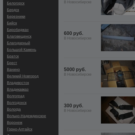
В Новосибирске
Белогорск
Бердск
Березники
Бийск
Биробиджан
600 руб.
Благовещенск
В Новосибирске
Благодарный
Большой Камень
Братск
Брест
5000 руб.
Ванино
В Новосибирске
Великий Новгород
Владивосток
Владикавказ
Волгоград
Волгодонск
300 руб.
Вологда
В Новосибирске
Вольно-Hадеждинское
Воронеж
Горно-Алтайск