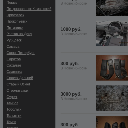
Пермь
В Новосибирске
Петропавловск-Камчатский
Приозерск
Прокопьевск
Пятигорск
1000 руб.
Ростов-на-Дону
В Новосибирске
Рубцовск
Самара
Санкт-Петербург
Саратов
300 руб.
Сахалин
В Новосибирске
Славянка
Спасск-Дальний
Старый Оскол
Стерлитамак
3000 руб.
Сургут
В Новосибирске
Тамбов
Тобольск
Тольятти
Томск
300 руб.