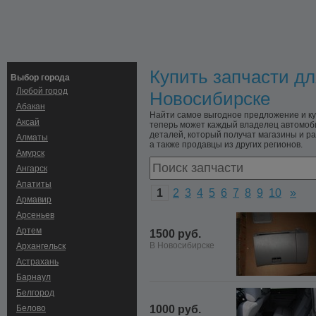
Купить запчасти дл
Выбор города
Любой город
Новосибирске
Абакан
Найти самое выгодное предложение и куп
Аксай
теперь может каждый владелец автомоби
деталей, который получат магазины и ра
Алматы
а также продавцы из других регионов.
Амурск
Ангарск
Апатиты
1
2
3
4
5
6
7
8
9
10
»
Армавир
Арсеньев
Артем
1500 руб.
В Новосибирске
Архангельск
Астрахань
Барнаул
Белгород
Белово
1000 руб.