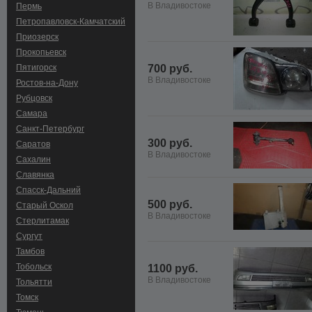
В Владивостоке
Пермь
Петропавловск-Камчатский
Приозерск
Прокопьевск
Пятигорск
700 руб.
В Владивостоке
Ростов-на-Дону
Рубцовск
Самара
Санкт-Петербург
300 руб.
Саратов
В Владивостоке
Сахалин
Славянка
Спасск-Дальний
500 руб.
Старый Оскол
В Владивостоке
Стерлитамак
Сургут
Тамбов
Тобольск
1100 руб.
В Владивостоке
Тольятти
Томск