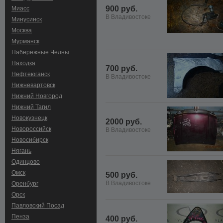
900 руб.
Миасс
В Владивостоке
Минусинск
Москва
Мурманск
Набережные Челны
Находка
700 руб.
Нефтеюганск
В Владивостоке
Нижневартовск
Нижний Новгород
Нижний Тагил
Новокузнецк
2000 руб.
Новороссийск
В Владивостоке
Новосибирск
Нягань
Одинцово
Омск
500 руб.
В Владивостоке
Оренбург
Орск
Павловский Посад
Пенза
400 руб.