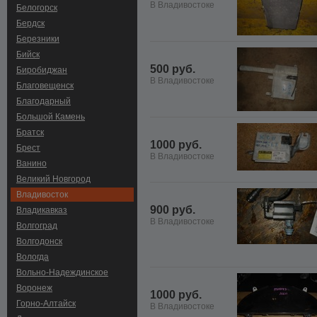
В Владивостоке
Белогорск
Бердск
Березники
Бийск
500 руб.
Биробиджан
В Владивостоке
Благовещенск
Благодарный
Большой Камень
Братск
1000 руб.
Брест
В Владивостоке
Ванино
Великий Новгород
Владивосток
900 руб.
Владикавказ
В Владивостоке
Волгоград
Волгодонск
Вологда
Вольно-Hадеждинское
Воронеж
1000 руб.
Горно-Алтайск
В Владивостоке