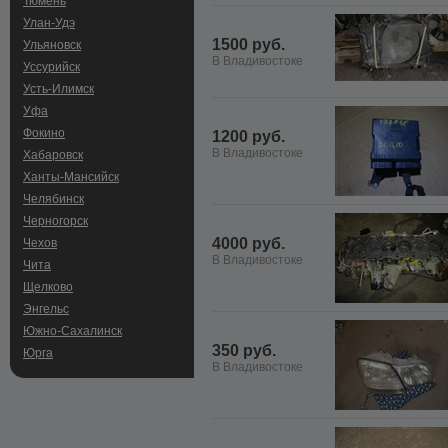
Тюмень
Улан-Удэ
1500 руб.
Ульяновск
В Владивостоке
Уссурийск
Усть-Илимск
Уфа
Фокино
1200 руб.
В Владивостоке
Хабаровск
Ханты-Мансийск
Челябинск
Черногорск
4000 руб.
Чехов
В Владивостоке
Чита
Щелково
Энгельс
Южно-Сахалинск
350 руб.
Юрга
В Владивостоке