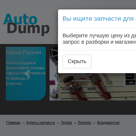
Вы ищите запчасти для
Голосовой запрос запчас
Выберите лучшую цену из д
Главная
Автозапчас
запрос в разборки и магазин
Скрыть
→
→
→
→
Главная
Купить запчасти
Toyota
Progres
Владивосток