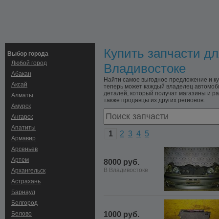
Купить запчасти дл
Выбор города
Любой город
Владивостоке
Абакан
Найти самое выгодное предложение и куп
Аксай
теперь может каждый владелец автомоби
деталей, который получат магазины и раз
Алматы
также продавцы из других регионов.
Амурск
Ангарск
Апатиты
1
2
3
4
5
Армавир
Арсеньев
Артем
8000 руб.
В Владивостоке
Архангельск
Астрахань
Барнаул
Белгород
Белово
1000 руб.