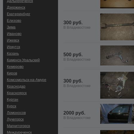
Дальнереченск
Дзержинск
Екатеринбург
Елизово
300 руб.
Зима
В Владивостоке
Иваново
Ижевск
Иркутск
Казань
500 руб.
В Владивостоке
Каменск-Уральский
Кемерово
Киров
Комсомольск-на-Амуре
300 руб.
В Владивостоке
Краснодар
Красноярск
Курган
Курск
2000 руб.
Ломоносов
В Владивостоке
Лучегорск
Магнитогорск
Междуреченск